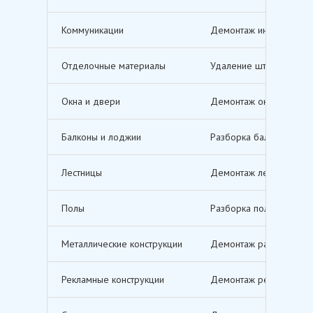
Коммуникации
Демонтаж инженерных с
Отделочные материалы
Удаление штукатурки, о
Окна и двери
Демонтаж оконных и дв
Балконы и лоджии
Разборка балконов и л
Лестницы
Демонтаж лестничных м
Полы
Разборка полов, включ
Металлические конструкции
Демонтаж различных ме
Рекламные конструкции
Демонтаж рекламных щи