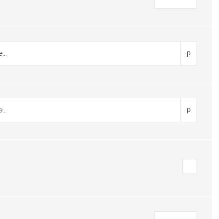
...
...