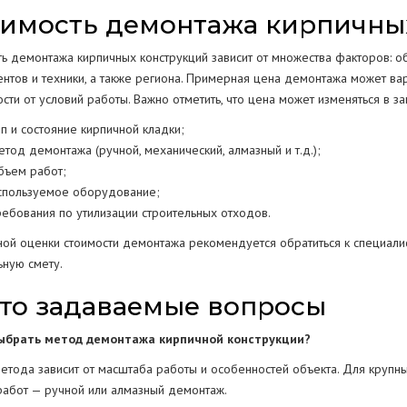
имость демонтажа кирпичны
ть демонтажа кирпичных конструкций зависит от множества факторов: о
ентов и техники, а также региона. Примерная цена демонтажа может ва
сти от условий работы. Важно отметить, что цена может изменяться в 
ип и состояние кирпичной кладки;
етод демонтажа (ручной, механический, алмазный и т.д.);
бъем работ;
спользуемое оборудование;
ребования по утилизации строительных отходов.
ной оценки стоимости демонтажа рекомендуется обратиться к специалис
ьную смету.
то задаваемые вопросы
выбрать метод демонтажа кирпичной конструкции?
етода зависит от масштаба работы и особенностей объекта. Для крупн
работ — ручной или алмазный демонтаж.