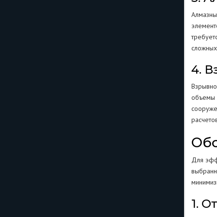
Алмазны
элемент
требует
сложных
4. 
Взрывно
объемы 
сооруже
расчетов
Обо
Для эфф
выбранн
минимиз
1. 