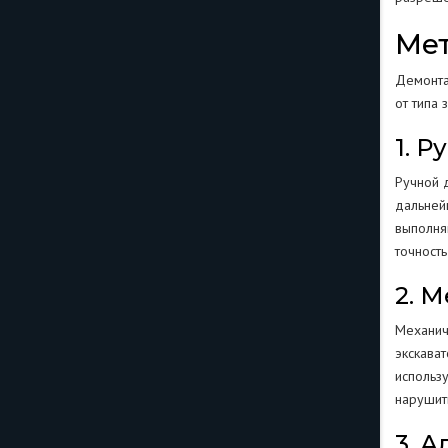
Ме
Демонта
от типа 
1. 
Ручной 
дальней
выполня
точност
2. 
Механич
экскава
использ
нарушит
3. 