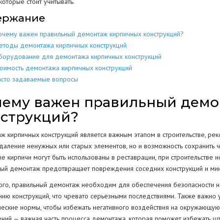
которые стоит учитывать.
ержание
МЕТАЛЛОКОН
МЕТАЛЛИЧЕСКИХ
РАЗБОР
ДОМОВ
КОНСТРУКЦИЙ
очему важен правильный демонтаж кирпичных конструкций?
МЕТАЛЛОЛО
СКЛАДОВ
ПОЛОВ
ИЕ
ЕЩЕНИИ
етоды демонтажа кирпичных конструкций
ЖБИ
ЖЕЛЕЗОБЕТОННЫХ
борудование для демонтажа кирпичных конструкций
АНГАРОВ
СТЕН
СТКЕ
тоимость демонтажа кирпичных конструкций
асто задаваемые вопросы
БЕТОНА
БЕТОННЫХ
ЕМКОСТЕЙ
РЕЗЕРВУАРОВ
НИЙ
чему важен правильный демо
КОЛОНН
нструкций?
ПРОМЫШЛЕННЫХ ТРУБ
ВОДСТВ
ОПОР
ж кирпичных конструкций является важным этапом в строительстве, рек
даление ненужных или старых элементов, но и возможность сохранить ча
ОГРАЖДЕНИЙ
ые кирпичи могут быть использованы в реставрации, при строительстве 
ПОКРЫТИЯ
Г
ный демонтаж предотвращает повреждения соседних конструкций и мин
РЕЗКА КОНСТРУКЦИЙ
ого, правильный демонтаж необходим для обеспечения безопасности н
ию конструкций, что чревато серьезными последствиями. Также важно у
ческие нормы, чтобы избежать негативного воздействия на окружающую
ний — важная часть процесса демонтажа, которая поможет избежать шт