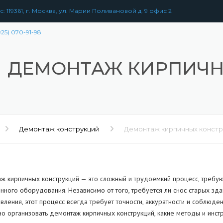
: 119361, г. Москва, ул. Марии Поливановой д. 9 офис 2
925) 070-91-98
ДЕМОНТАЖ КИРПИЧН
Демонтаж конструкций
Демонтаж кирпичных констр
ж кирпичных конструкций — это сложный и трудоемкий процесс, требу
нного оборудования. Независимо от того, требуется ли снос старых з
вления, этот процесс всегда требует точности, аккуратности и соблюде
но организовать демонтаж кирпичных конструкций, какие методы и инстр
РАЗБОРКА
ЗДАНИЙ
УЖЕНИЙ