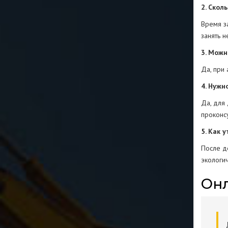
2. Скол
Время з
занять н
3. Можн
Да, при
4. Нужн
Да, для
проконс
5. Как 
После д
экологи
Онл