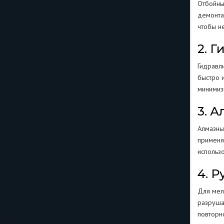
Отбойны
демонта
чтобы н
2. 
Гидравл
быстро 
минимиз
3. 
Алмазны
применя
использ
4. 
Для мел
разруша
повторн