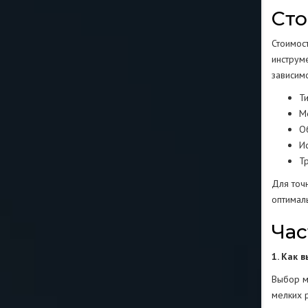
Сто
Стоимос
инструм
зависимо
Т
М
О
И
Т
Для точ
оптимал
Час
1. Как 
Выбор м
мелких 