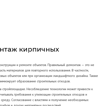
СТРУКЦИЙ
МА
нтаж кирпичных
онструкции и ремонте объектов. Правильный демонтаж — это не
сть материалов для повторного использования. В частности,
новых объектов или при организации ландшафтного дизайна. Также
имизирует образование строительных отходов.
а стройплощадке. Несоблюдение технологии может привести к
читывать требования к утилизации строительных отходов и
 среду. Согласование с властями и получение необходимых
рафов и других неприятных последствий.