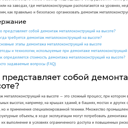
 или на заводах, где металлоконструкции располагаются на уровнях, н
МЕТАЛЛОКОН
МЕТАЛЛИЧЕСКИХ
РАЗБОР
ДОМОВ
им, как правильно и безопасно организовать демонтаж металлоконструк
КОНСТРУКЦИЙ
ержание
МЕТАЛЛОЛО
СКЛАДОВ
ПОЛОВ
ИЕ
ЕЩЕНИИ
то представляет собой демонтаж металлоконструкций на высоте?
ЖБИ
ЖЕЛЕЗОБЕТОННЫХ
огда требуется демонтаж металлоконструкций на высоте?
АНГАРОВ
СТЕН
СТКЕ
сновные этапы демонтажа металлоконструкций на высоте
БЕТОНА
БЕТОННЫХ
етоды и технологии, используемые при демонтаже металлоконструкций
ЕМКОСТЕЙ
РЕЗЕРВУАРОВ
НИЙ
ак определяется стоимость демонтажа металлоконструкций на высоте?
КОЛОНН
асто задаваемые вопросы (FAQ)
ПРОМЫШЛЕННЫХ ТРУБ
ВОДСТВ
 представляет собой демонт
ОПОР
оте?
ОГРАЖДЕНИЙ
ж металлоконструкций на высоте — это сложный процесс, при котором 
ПОКРЫТИЯ
Г
ьных высотах, например, на крышах зданий, в башнях, мостах и других
РЕЗКА КОНСТРУКЦИЙ
, но и применения специализированной техники. Множество промышленны
руктурные объекты, в ходе эксплуатации могут потребовать демонтажа
я их выполнение в условиях ограниченного доступа и повышенных риск