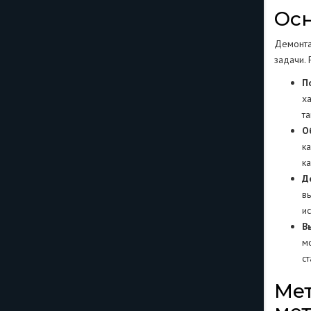
Осн
Демонта
задачи.
П
х
т
О
к
к
Д
в
и
В
м
с
Мет