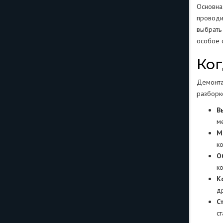
Основна
проводи
выбрать
особое 
Ког
Демонта
разборк
В
м
М
к
О
к
К
д
С
с