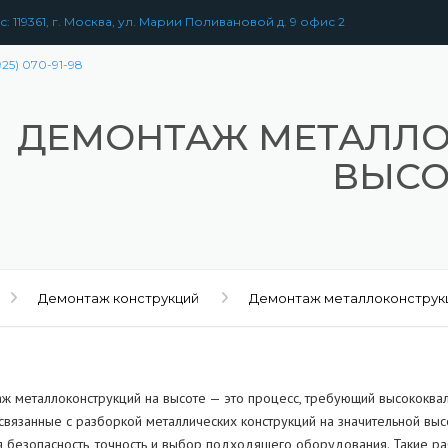
: 119361, г. Москва, ул. Марии Поливановой д. 9 офис 2
925) 070-91-98
ДЕМОНТАЖ МЕТАЛЛО
ВЫСО
Демонтаж конструкций
Демонтаж металлоконструк
ж металлоконструкций на высоте — это процесс, требующий высококва
 связанные с разборкой металлических конструкций на значительной вы
РАЗБОРКА
ЗДАНИЙ
УЖЕНИЙ
я безопасность, точность и выбор подходящего оборудования. Такие ра