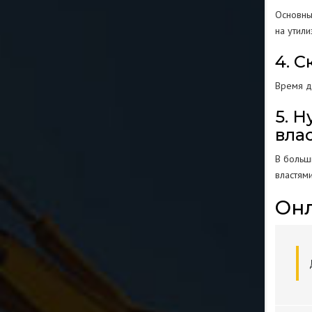
Основны
на утил
4. 
Время д
5. 
вла
В больш
властям
Онл