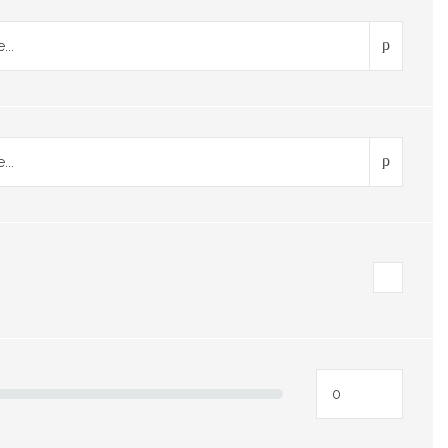
...
...