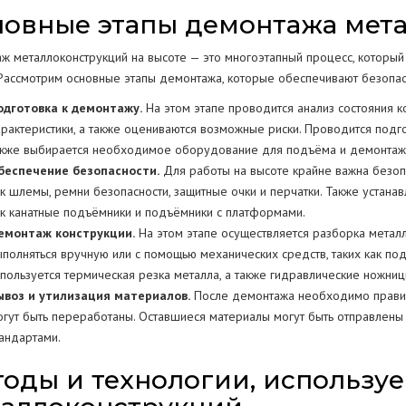
овные этапы демонтажа мета
ж металлоконструкций на высоте — это многоэтапный процесс, который
 Рассмотрим основные этапы демонтажа, которые обеспечивают безопас
одготовка к демонтажу.
На этом этапе проводится анализ состояния к
арактеристики, а также оцениваются возможные риски. Проводится подго
акже выбирается необходимое оборудование для подъёма и демонтажа
беспечение безопасности.
Для работы на высоте крайне важна безоп
ак шлемы, ремни безопасности, защитные очки и перчатки. Также устан
ак канатные подъёмники и подъёмники с платформами.
емонтаж конструкции.
На этом этапе осуществляется разборка метал
ыполняться вручную или с помощью механических средств, таких как под
спользуется термическая резка металла, а также гидравлические ножниц
ывоз и утилизация материалов.
После демонтажа необходимо правиль
огут быть переработаны. Оставшиеся материалы могут быть отправлены 
тандартами.
оды и технологии, использу