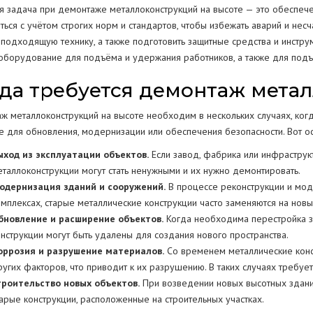
я задача при демонтаже металлоконструкций на высоте — это обеспече
ться с учётом строгих норм и стандартов, чтобы избежать аварий и нес
 подходящую технику, а также подготовить защитные средства и инстру
оборудование для подъёма и удержания работников, а также для подъё
да требуется демонтаж мета
ж металлоконструкций на высоте необходим в нескольких случаях, ког
е для обновления, модернизации или обеспечения безопасности. Вот осн
ыход из эксплуатации объектов.
Если завод, фабрика или инфраструкт
еталлоконструкции могут стать ненужными и их нужно демонтировать.
одернизация зданий и сооружений.
В процессе реконструкции и мод
омплексах, старые металлические конструкции часто заменяются на новы
бновление и расширение объектов.
Когда необходима перестройка з
онструкции могут быть удалены для создания нового пространства.
оррозия и разрушение материалов.
Со временем металлические конст
ругих факторов, что приводит к их разрушению. В таких случаях требуе
троительство новых объектов.
При возведении новых высотных здани
тарые конструкции, расположенные на строительных участках.