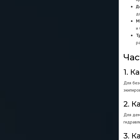
Д
д
М
и
Т
р
Час
1. 
Для без
экипиро
2. 
Для дем
гидравл
3. 