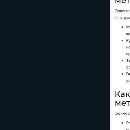
ме
Существ
констру
М
к
Р
и
в
Т
о
Г
у
Как
мет
Стоимос
Р
в