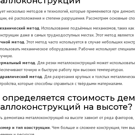
таллоконструкций
ует несколько методов и технологий, которые применяются при демонта
кции, её расположения и степени разрушения. Рассмотрим основные спо
еханический метод.
Использование подъёмных механизмов, таких как 
онструкции даже в самых труднодоступных местах. Этот метод являетс
учной метод.
Этот метод часто используется в случае небольших конст
спользовать механическое оборудование. Рабочие используют специал
ручную.
ермальный метод.
Для резки металлоконструкций может использовать
беспечивают точную и быструю работу при высоких температурах.
идравлический метод.
Для разрезания крупных и толстых металлическ
стройства, которые способны справиться с твёрдыми материалами.
 определяется стоимость де
аллоконструкций на высоте?
ть демонтажа металлоконструкций на высоте зависит от ряда факторов,
азмер и тип конструкции.
Чем больше и сложнее конструкция, тем выш
ремени и ресурсов.