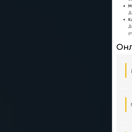
М
Д
К
Д
у
Онл