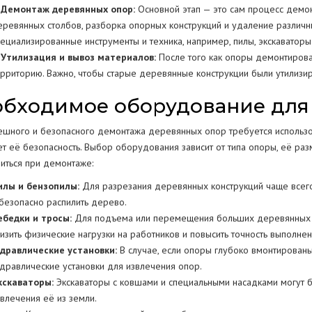
. Демонтаж деревянных опор:
Основной этап — это сам процесс демонт
еревянных столбов, разборка опорных конструкций и удаление различн
пециализированные инструменты и техника, например, пилы, экскаваторы
. Утилизация и вывоз материалов:
После того как опоры демонтирован
ерриторию. Важно, чтобы старые деревянные конструкции были утилизир
обходимое оборудование для
ешного и безопасного демонтажа деревянных опор требуется использо
т её безопасность. Выбор оборудования зависит от типа опоры, её раз
иться при демонтаже:
илы и бензопилы:
Для разрезания деревянных конструкций чаще всего
 безопасно распилить дерево.
ебедки и тросы:
Для подъема или перемещения больших деревянных опо
низить физические нагрузки на работников и повысить точность выполнен
идравлические установки:
В случае, если опоры глубоко вмонтированы
идравлические установки для извлечения опор.
кскаваторы:
Экскаваторы с ковшами и специальными насадками могут б
звлечения её из земли.