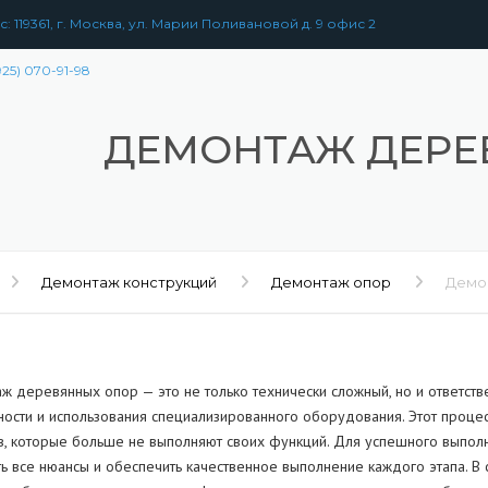
: 119361, г. Москва, ул. Марии Поливановой д. 9 офис 2
925) 070-91-98
ДЕМОНТАЖ ДЕРЕ
Демонтаж конструкций
Демонтаж опор
Демо
ж деревянных опор — это не только технически сложный, но и ответств
ности и использования специализированного оборудования. Этот процес
в, которые больше не выполняют своих функций. Для успешного выпол
ть все нюансы и обеспечить качественное выполнение каждого этапа. В
РАЗБОРКА
ЗДАНИЙ
УЖЕНИЙ