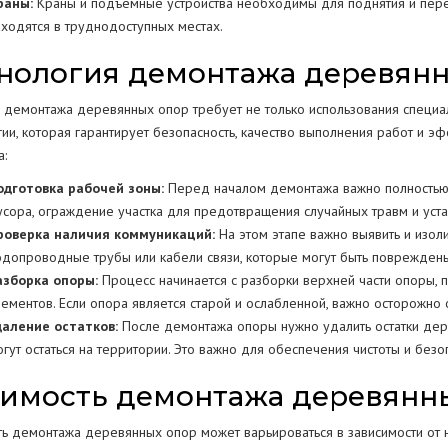
раны:
Краны и подъемные устройства необходимы для поднятия и пер
аходятся в труднодоступных местах.
нология демонтажа деревян
 демонтажа деревянных опор требует не только использования специ
гии, которая гарантирует безопасность, качество выполнения работ и э
а:
одготовка рабочей зоны:
Перед началом демонтажа важно полностью п
усора, ограждение участка для предотвращения случайных травм и устан
роверка наличия коммуникаций:
На этом этапе важно выявить и изоли
одопроводные трубы или кабели связи, которые могут быть повреждены
азборка опоры:
Процесс начинается с разборки верхней части опоры, п
лементов. Если опора является старой и ослабленной, важно осторожно 
даление остатков:
После демонтажа опоры нужно удалить остатки дере
огут остаться на территории. Это важно для обеспечения чистоты и безо
имость демонтажа деревянн
ть демонтажа деревянных опор может варьироваться в зависимости от 