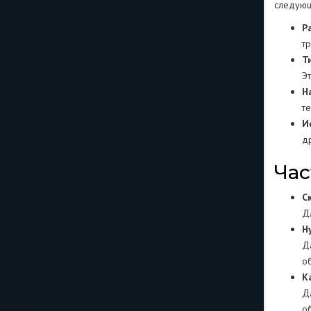
следующ
Р
т
Т
Э
Н
т
И
д
Час
С
Д
Н
Д
о
К
Д
о