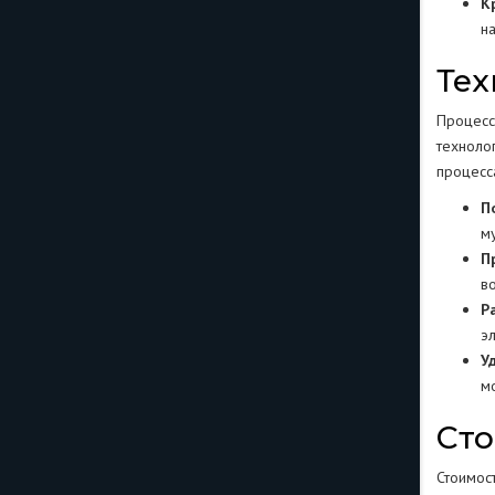
К
н
Тех
Процесс
техноло
процесс
П
м
П
в
Р
э
У
м
Сто
Стоимос