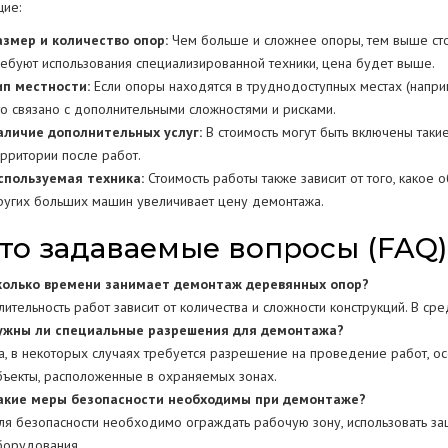
ие:
азмер и количество опор:
Чем больше и сложнее опоры, тем выше сто
ребуют использования специализированной техники, цена будет выше.
ип местности:
Если опоры находятся в труднодоступных местах (наприм
то связано с дополнительными сложностями и рисками.
аличие дополнительных услуг:
В стоимость могут быть включены такие
ерритории после работ.
спользуемая техника:
Стоимость работы также зависит от того, какое 
ругих больших машин увеличивает цену демонтажа.
то задаваемые вопросы (FAQ)
колько времени занимает демонтаж деревянных опор?
лительность работ зависит от количества и сложности конструкций. В ср
ужны ли специальные разрешения для демонтажа?
а, в некоторых случаях требуется разрешение на проведение работ, о
бъекты, расположенные в охраняемых зонах.
акие меры безопасности необходимы при демонтаже?
ля безопасности необходимо ограждать рабочую зону, использовать защ
борудования.