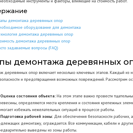
 необходимые инструменты и факторы, влияющие на стоимость работ.
ержание
МЕТАЛЛОКОН
МЕТАЛЛИЧЕСКИХ
РАЗБОР
ДОМОВ
КОНСТРУКЦИЙ
тапы демонтажа деревянных опор
МЕТАЛЛОЛО
СКЛАДОВ
ПОЛОВ
ИЕ
ЕЩЕНИИ
еобходимое оборудование для демонтажа
ЖБИ
ЖЕЛЕЗОБЕТОННЫХ
ехнология демонтажа деревянных опор
АНГАРОВ
СТЕН
СТКЕ
тоимость демонтажа деревянных опор
асто задаваемые вопросы (FAQ)
БЕТОНА
БЕТОННЫХ
ЕМКОСТЕЙ
РЕЗЕРВУАРОВ
НИЙ
пы демонтажа деревянных о
КОЛОНН
ПРОМЫШЛЕННЫХ ТРУБ
ВОДСТВ
ж деревянных опор включает несколько ключевых этапов. Каждый из н
ОПОР
зопасности и предотвращения возможных повреждений. Рассмотрим ос
ОГРАЖДЕНИЙ
. Оценка состояния объекта:
На этом этапе важно провести тщательн
ПОКРЫТИЯ
Г
ревесины, определяются места крепления и состояния крепежных элемен
РЕЗКА КОНСТРУКЦИЙ
омогает избежать нежелательных ситуаций в процессе работы.
. Подготовка рабочей зоны:
Для обеспечения безопасности рабочих, а
одлежащих демонтажу, ограждается. Все коммуникации, кабели и други
редварительно выведены из зоны работы.