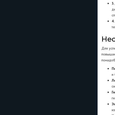
3
д
с
4
т
Не
Для усп
повышае
понадоб
П
и
Л
с
Г
г
Э
и