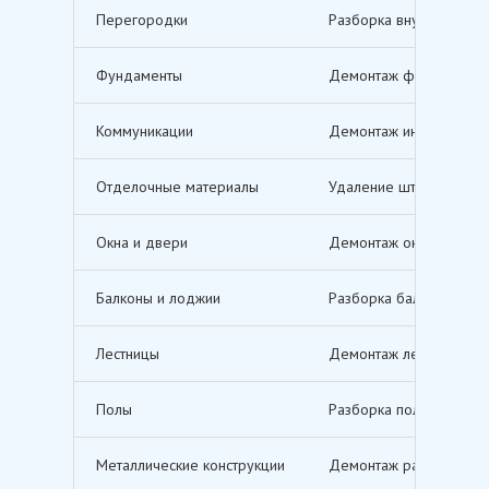
Перегородки
Разборка внутренних п
Фундаменты
Демонтаж фундаментов,
Коммуникации
Демонтаж инженерных с
Отделочные материалы
Удаление штукатурки, о
Окна и двери
Демонтаж оконных и дв
Балконы и лоджии
Разборка балконов и л
Лестницы
Демонтаж лестничных м
Полы
Разборка полов, включ
Металлические конструкции
Демонтаж различных ме