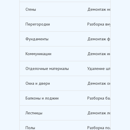
Стены
Демонтаж несущих и не
Перегородки
Разборка внутренних п
Фундаменты
Демонтаж фундаментов,
Коммуникации
Демонтаж инженерных с
Отделочные материалы
Удаление штукатурки, о
Окна и двери
Демонтаж оконных и дв
Балконы и лоджии
Разборка балконов и л
Лестницы
Демонтаж лестничных м
Полы
Разборка полов, включ