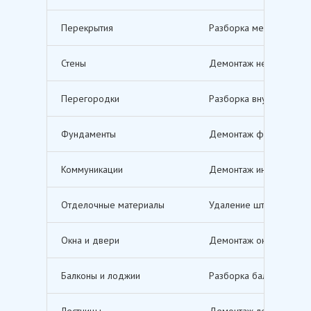
Перекрытия
Разборка межэтажных п
Стены
Демонтаж несущих и не
Перегородки
Разборка внутренних п
Фундаменты
Демонтаж фундаментов,
Коммуникации
Демонтаж инженерных с
Отделочные материалы
Удаление штукатурки, о
Окна и двери
Демонтаж оконных и дв
Балконы и лоджии
Разборка балконов и л
Лестницы
Демонтаж лестничных м