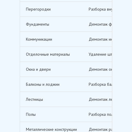
Перегородки
Разборка внутренних п
Фундаменты
Демонтаж фундаментов,
Коммуникации
Демонтаж инженерных с
Отделочные материалы
Удаление штукатурки, о
Окна и двери
Демонтаж оконных и дв
Балконы и лоджии
Разборка балконов и л
Лестницы
Демонтаж лестничных м
Полы
Разборка полов, включ
Металлические конструкции
Демонтаж различных ме