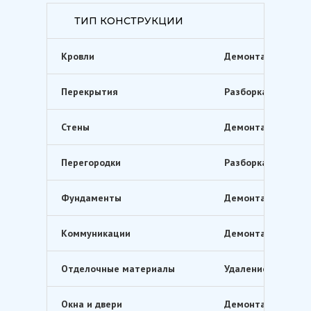
ТИП КОНСТРУКЦИИ
Кровли
Демонтаж кровель
Перекрытия
Разборка межэтаж
Стены
Демонтаж несущих 
Перегородки
Разборка внутренн
Фундаменты
Демонтаж фундаме
Коммуникации
Демонтаж инженер
Отделочные материалы
Удаление штукатур
Окна и двери
Демонтаж оконных