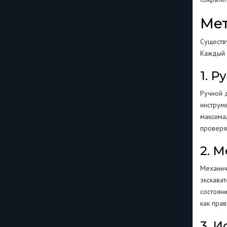
Мет
Существ
Каждый 
1. 
Ручной 
инструме
максима
проверяя
2. 
Механич
экскава
состоян
как прав
3. 