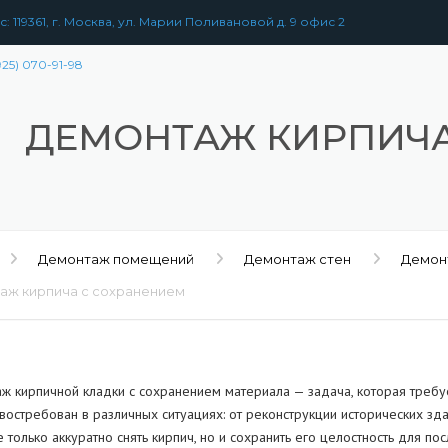
: 119361, г. Москва, ул. Марии Поливановой д. 9 офис 2
925) 070-91-98
ДЕМОНТАЖ КИРПИЧА
Демонтаж помещений
Демонтаж стен
Демон
аж кирпича с сохранением
ж кирпичной кладки с сохранением материала — задача, которая требу
востребован в различных ситуациях: от реконструкции исторических зд
РАЗБОРКА
ЗДАНИЙ
УЖЕНИЙ
 только аккуратно снять кирпич, но и сохранить его целостность для п