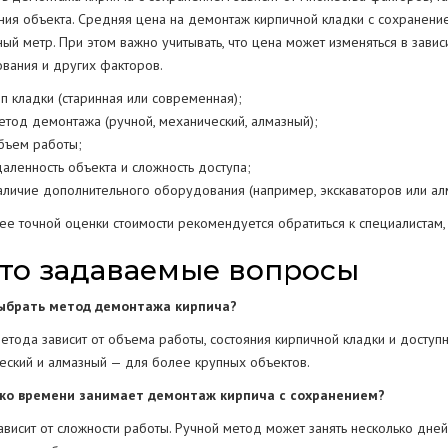
яния объекта. Средняя цена на демонтаж кирпичной кладки с сохранен
ный метр. При этом важно учитывать, что цена может изменяться в зави
вания и других факторов.
ип кладки (старинная или современная);
етод демонтажа (ручной, механический, алмазный);
бъем работы;
даленность объекта и сложность доступа;
аличие дополнительного оборудования (например, экскаваторов или алм
ее точной оценки стоимости рекомендуется обратиться к специалистам,
то задаваемые вопросы
выбрать метод демонтажа кирпича?
етода зависит от объема работы, состояния кирпичной кладки и доступн
еский и алмазный — для более крупных объектов.
ько времени занимает демонтаж кирпича с сохранением?
висит от сложности работы. Ручной метод может занять несколько дней,