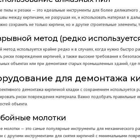
е пилы и резаки — это идеальные инструменты для более деликатного 
 швы между кирпичами, не разрушая их, и использовать материал в дал
жно сохранить не только кирпичи, но и другие строительные элементы,
Взрывной метод (редко используетс
й метод используется крайне редко и в случаях, когда нужно быстро 
ть риски повреждения кирпичей, а также высокие требования к безопас
льных объектах или при демонтаже старых промышленных зданий, где п
рудование для демонтажа к
ективного демонтажа кирпичной кладки с сохранением используется ра
ировать риски повреждения материала. Важно подобрать правильные и
остей объекта.
Отбойные молотки
е молотки — это самые популярные инструменты для механического раз
ии с другими инструментами для снятия кирпичей с минимальными повр