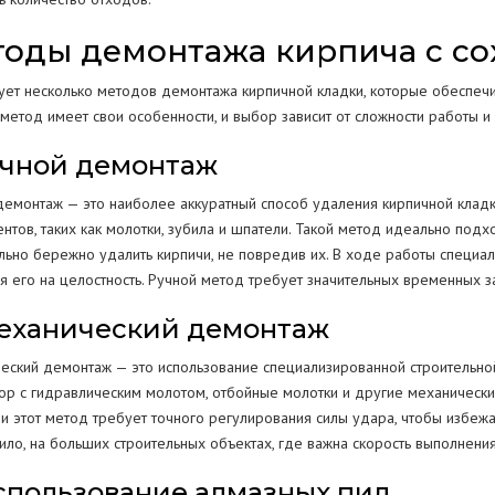
оды демонтажа кирпича с с
ует несколько методов демонтажа кирпичной кладки, которые обеспеч
метод имеет свои особенности, и выбор зависит от сложности работы и
Ручной демонтаж
демонтаж — это наиболее аккуратный способ удаления кирпичной кладк
нтов, таких как молотки, зубила и шпатели. Такой метод идеально подх
льно бережно удалить кирпичи, не повредив их. В ходе работы специал
 его на целостность. Ручной метод требует значительных временных за
Механический демонтаж
еский демонтаж — это использование специализированной строительной
тор с гидравлическим молотом, отбойные молотки и другие механическ
ии этот метод требует точного регулирования силы удара, чтобы избеж
ило, на больших строительных объектах, где важна скорость выполнения
Использование алмазных пил