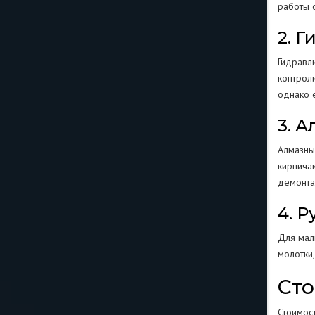
работы 
2. 
Гидравл
контрол
однако 
3. 
Алмазны
кирпича
демонта
4. 
Для мал
молотки
Сто
Стоимос