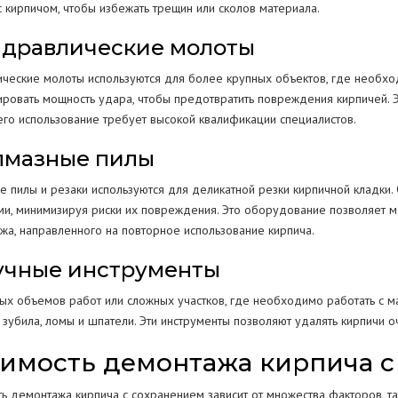
с кирпичом, чтобы избежать трещин или сколов материала.
Гидравлические молоты
ические молоты используются для более крупных объектов, где необход
ировать мощность удара, чтобы предотвратить повреждения кирпичей. 
его использование требует высокой квалификации специалистов.
Алмазные пилы
е пилы и резаки используются для деликатной резки кирпичной кладки
ми, минимизируя риски их повреждения. Это оборудование позволяет м
жа, направленного на повторное использование кирпича.
Ручные инструменты
ых объемов работ или сложных участков, где необходимо работать с м
, зубила, ломы и шпатели. Эти инструменты позволяют удалять кирпичи 
имость демонтажа кирпича с
ть демонтажа кирпича с сохранением зависит от множества факторов, та