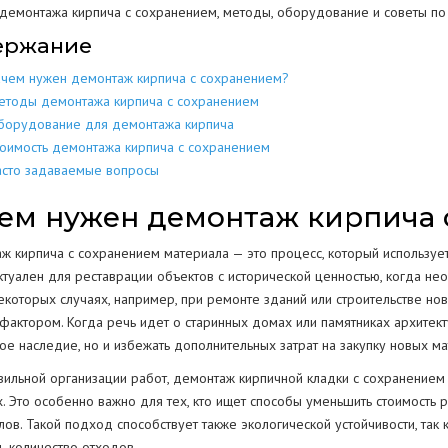
 демонтажа кирпича с сохранением, методы, оборудование и советы по
МЕТАЛЛОКОН
МЕТАЛЛИЧЕСКИХ
РАЗБОР
ДОМОВ
ержание
КОНСТРУКЦИЙ
ачем нужен демонтаж кирпича с сохранением?
МЕТАЛЛОЛО
СКЛАДОВ
ПОЛОВ
ИЕ
ЕЩЕНИИ
етоды демонтажа кирпича с сохранением
ЖБИ
ЖЕЛЕЗОБЕТОННЫХ
борудование для демонтажа кирпича
АНГАРОВ
СТЕН
СТКЕ
тоимость демонтажа кирпича с сохранением
БЕТОНА
БЕТОННЫХ
асто задаваемые вопросы
ЕМКОСТЕЙ
РЕЗЕРВУАРОВ
НИЙ
ем нужен демонтаж кирпича 
КОЛОНН
ПРОМЫШЛЕННЫХ ТРУБ
ВОДСТВ
 кирпича с сохранением материала — это процесс, который используетс
ОПОР
ктуален для реставрации объектов с исторической ценностью, когда н
некоторых случаях, например, при ремонте зданий или строительстве но
ОГРАЖДЕНИЙ
фактором. Когда речь идет о старинных домах или памятниках архитект
ПОКРЫТИЯ
Г
ое наследие, но и избежать дополнительных затрат на закупку новых м
РЕЗКА КОНСТРУКЦИЙ
вильной организации работ, демонтаж кирпичной кладки с сохранением
. Это особенно важно для тех, кто ищет способы уменьшить стоимость р
лов. Такой подход способствует также экологической устойчивости, так
ь количество отходов.