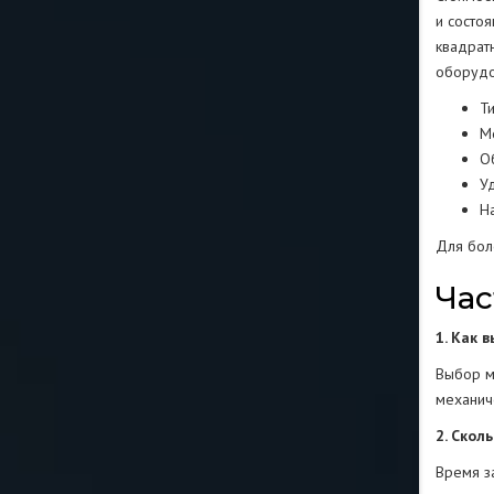
и состо
квадрат
оборудо
Т
М
О
У
Н
Для бол
Час
1. Как 
Выбор м
механич
2. Скол
Время за