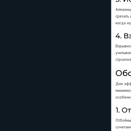
Алмазны
срезать
когда ну
4. 
Взрывно
учитыва
строите
Обо
Для эфф
минимиз
особенн
1. 
Отбойны
сочетан