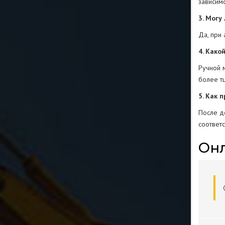
зависим
3. Могу
Да, при
4. Како
Ручной 
более т
5. Как 
После д
соответ
Онл