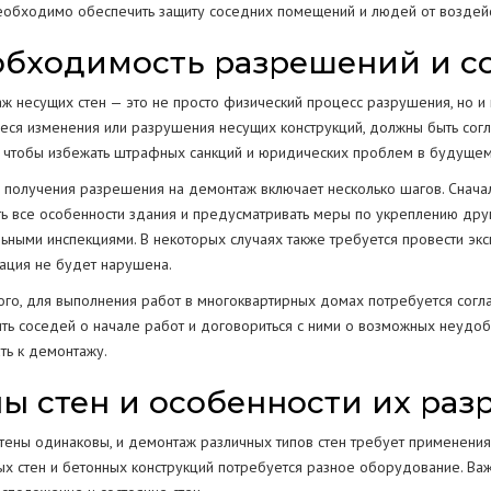
еобходимо обеспечить защиту соседних помещений и людей от воздейс
бходимость разрешений и с
ж несущих стен — это не просто физический процесс разрушения, но и
еся изменения или разрушения несущих конструкций, должны быть согл
, чтобы избежать штрафных санкций и юридических проблем в будущем
 получения разрешения на демонтаж включает несколько шагов. Снача
ть все особенности здания и предусматривать меры по укреплению друг
ьными инспекциями. В некоторых случаях также требуется провести экс
тация не будет нарушена.
ого, для выполнения работ в многоквартирных домах потребуется согл
ть соседей о начале работ и договориться с ними о возможных неудо
ть к демонтажу.
ы стен и особенности их ра
стены одинаковы, и демонтаж различных типов стен требует применени
х стен и бетонных конструкций потребуется разное оборудование. Важно