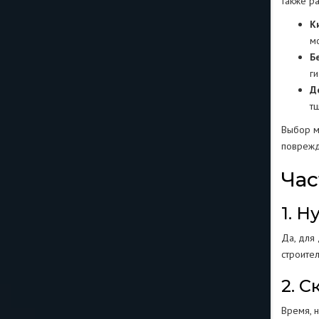
также р
К
м
Б
г
Д
т
Выбор м
поврежд
Час
1. 
Да, для
строите
2. 
Время, 