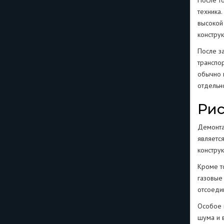
После т
техника.
высокой
конструк
После з
транспо
обычно 
отдельно
Ри
Демонта
являетс
констру
Кроме т
газовые
отсоедин
Особое 
шума и 