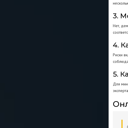
несколь
3. 
Нет, де
соответ
4. 
Риски в
соблюда
5. 
Для мин
эксперт
Онл