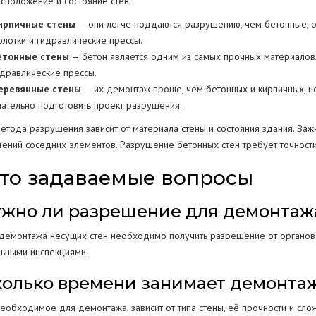
асположение и состояние стен.
ирпичные стены
— они легче поддаются разрушению, чем бетонные, о
олотки и гидравлические прессы.
етонные стены
— бетон является одним из самых прочных материалов,
идравлические прессы.
еревянные стены
— их демонтаж проще, чем бетонных и кирпичных, н
щательно подготовить проект разрушения.
етода разрушения зависит от материала стены и состояния здания. Важ
ений соседних элементов. Разрушение бетонных стен требует точности
то задаваемые вопросы
Нужно ли разрешение для демонтаж
 демонтажа несущих стен необходимо получить разрешение от органов 
льными инспекциями.
Сколько времени занимает демонта
необходимое для демонтажа, зависит от типа стены, её прочности и сло