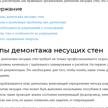
ы рассмотрим, как правильно организовать демонтаж несущих стен, что 
ержание
МЕТАЛЛОКОН
МЕТАЛЛИЧЕСКИХ
РАЗБОР
ДОМОВ
КОНСТРУКЦИЙ
тапы демонтажа несущих стен
МЕТАЛЛОЛО
СКЛАДОВ
ПОЛОВ
ИЕ
ЕЩЕНИИ
иски и возможные проблемы при демонтаже
ЖБИ
ЖЕЛЕЗОБЕТОННЫХ
еобходимость разрешений и согласований
АНГАРОВ
СТЕН
СТКЕ
ипы стен и особенности их разрушения
асто задаваемые вопросы
БЕТОНА
БЕТОННЫХ
ЕМКОСТЕЙ
РЕЗЕРВУАРОВ
НИЙ
пы демонтажа несущих стен
КОЛОНН
ПРОМЫШЛЕННЫХ ТРУБ
ВОДСТВ
 демонтажа несущих стен требует не только профессионального подход
ОПОР
должны начинаться с тщательного планирования и расчётов. На первом 
й документации. Это необходимо для того, чтобы понять, какие стены д
кциями.
ОГРАЖДЕНИЙ
ПОКРЫТИЯ
Г
азрабатывается план демонтажа, включающий определение метода раз
РЕЗКА КОНСТРУКЦИЙ
онтаж несущих стен может быть выполнен несколькими способами в зави
сты также проводят анализ состояния коммуникаций (водопровод, элект
Если они есть, их нужно отключить или защитить от повреждений.