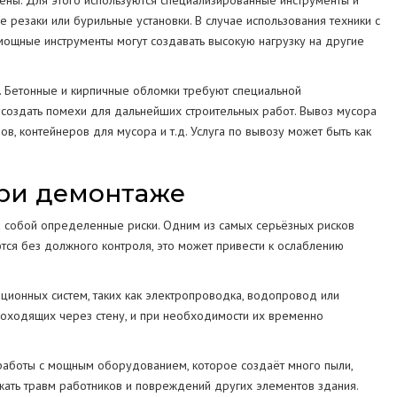
ены. Для этого используются специализированные инструменты и
е резаки или бурильные установки. В случае использования техники с
мощные инструменты могут создавать высокую нагрузку на другие
. Бетонные и кирпичные обломки требуют специальной
 создать помехи для дальнейших строительных работ. Вывоз мусора
, контейнеров для мусора и т.д. Услуга по вывозу может быть как
ри демонтаже
а собой определенные риски. Одним из самых серьёзных рисков
тся без должного контроля, это может привести к ослаблению
ционных систем, таких как электропроводка, водопровод или
роходящих через стену, и при необходимости их временно
работы с мощным оборудованием, которое создаёт много пыли,
жать травм работников и повреждений других элементов здания.