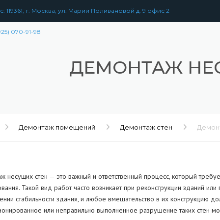
: 119361, г. Москва, ул. Марии Поливановой д. 9 офис 2
925) 070-91-98
ДЕМОНТАЖ НЕ
Демонтаж помещений
Демонтаж стен
Демон
ж несущих стен — это важный и ответственный процесс, который треб
вания. Такой вид работ часто возникает при реконструкции зданий ил
ении стабильности здания, и любое вмешательство в их конструкцию до
ионированное или неправильно выполненное разрушение таких стен може
РАЗБОРКА
ЗДАНИЙ
УЖЕНИЙ