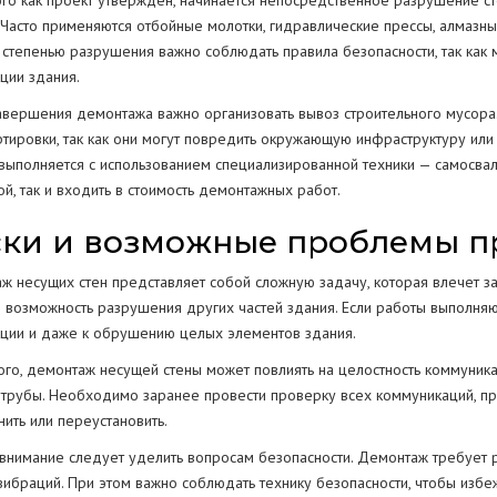
ого как проект утвержден, начинается непосредственное разрушение ст
 Часто применяются отбойные молотки, гидравлические прессы, алмазны
 степенью разрушения важно соблюдать правила безопасности, так как 
ции здания.
авершения демонтажа важно организовать вывоз строительного мусора
ртировки, так как они могут повредить окружающую инфраструктуру или
выполняется с использованием специализированной техники — самосвалов
й, так и входить в стоимость демонтажных работ.
ски и возможные проблемы п
ж несущих стен представляет собой сложную задачу, которая влечет з
я возможность разрушения других частей здания. Если работы выполняю
кции и даже к обрушению целых элементов здания.
ого, демонтаж несущей стены может повлиять на целостность коммуника
 трубы. Необходимо заранее провести проверку всех коммуникаций, п
ить или переустановить.
внимание следует уделить вопросам безопасности. Демонтаж требует 
вибраций. При этом важно соблюдать технику безопасности, чтобы избе