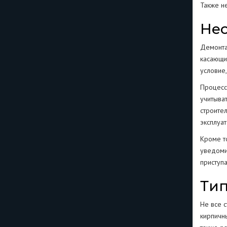
Также н
Нео
Демонта
касающи
условие
Процесс
учитыва
строител
эксплуа
Кроме т
уведоми
приступа
Тип
Не все 
кирпичны