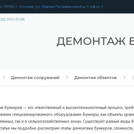
: 119361, г. Москва, ул. Марии Поливановой д. 9 офис 2
925) 070-91-98
ДЕМОНТАЖ 
Демонтаж сооружений
Демонтаж объектов
ж бункеров — это ответственный и высокотехнологичный процесс, треб
ования специализированного оборудования. Бункеры, как объекты хране
енных, так и в сельскохозяйственных зонах. Существуют разные виды б
статье мы подробно рассмотрим этапы демонтажа бункеров, сложности, 
РАЗБОРКА
ЗДАНИЙ
УЖЕНИЙ