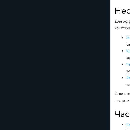
Не
Для эфф
конструк
Г
с
К
к
Р
к
Эк
и
Использ
настрое
Час
С