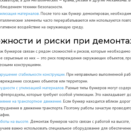
кскаваторы, а для металлических — краны, резаки и другие механизмы.
облюдением техники безопасности.
тилизация материалов.
После того как бункер демонтирован, необходим
еталлические элементы часто перерабатываются или используются повто
егативное воздействие на окружающую среду.
жности и риски при демонта
ж бункеров связан с рядом сложностей и рисков, которые необходимо 
е серьезные из них — это риск повреждения окружающих объектов, про
есными конструкциями.
арушение стабильности конструкции.
При неправильно выполненной рабо
овреждению соседних объектов или территории.
рудности с утилизацией материалов.
Разные типы бункеров могут содержа
ефтепродукты, которые требуют особой утилизации. Это накладывает д
лияние на транспортное движение.
Если бункер находится вблизи дорог
атруднения в движении транспорта. Поэтому работы зачастую проводятс
рафик.
аботы на высоте.
Демонтаж бункеров часто связан с работой на высоте,
лучаев важно использовать специальное оборудование для обеспечения