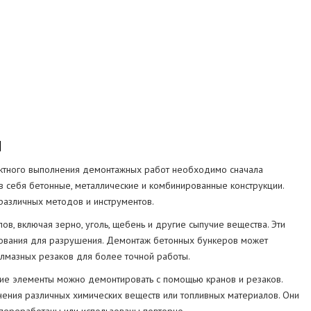
СТРУКЦИЙ
МА
и
ректного выполнения демонтажных работ необходимо сначала
в себя бетонные, металлические и комбинированные конструкции.
различных методов и инструментов.
ов, включая зерно, уголь, щебень и другие сыпучие вещества. Эти
дования для разрушения. Демонтаж бетонных бункеров может
алмазных резаков для более точной работы.
ские элементы можно демонтировать с помощью кранов и резаков.
нения различных химических веществ или топливных материалов. Они