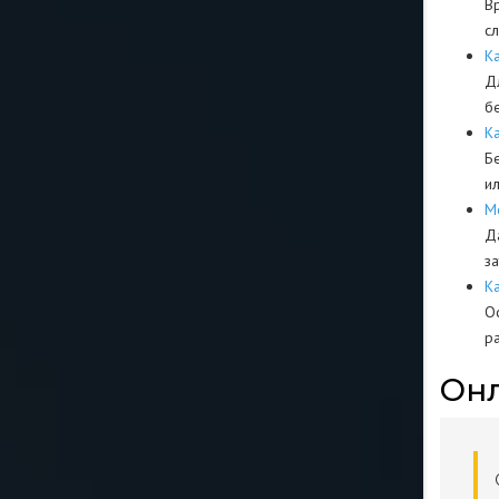
В
с
К
Д
б
К
Б
и
М
Д
з
К
О
р
Онл