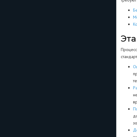
требуют
Б
М
К
Эта
Процесс
стандар
О
п
т
Р
н
в
П
д
зо
Д