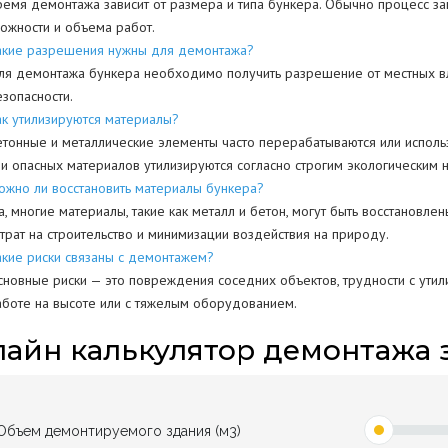
ремя демонтажа зависит от размера и типа бункера. Обычно процесс зан
ложности и объема работ.
акие разрешения нужны для демонтажа?
ля демонтажа бункера необходимо получить разрешение от местных вла
езопасности.
ак утилизируются материалы?
етонные и металлические элементы часто перерабатываются или использ
ли опасных материалов утилизируются согласно строгим экологическим 
ожно ли восстановить материалы бункера?
а, многие материалы, такие как металл и бетон, могут быть восстановле
атрат на строительство и минимизации воздействия на природу.
акие риски связаны с демонтажем?
сновные риски — это повреждения соседних объектов, трудности с утил
аботе на высоте или с тяжелым оборудованием.
айн калькулятор демонтажа 
Объем демонтируемого здания (м3)