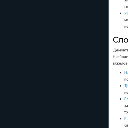
э
с
У
м
н
Сло
Демонта
Наиболе
тяжелов
Н
п
Т
н
В
з
т
Р
с