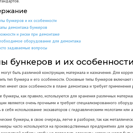
тандартов.
ержание
МЕТАЛЛОКОН
МЕТАЛЛИЧЕСКИХ
РАЗБОР
ДОМОВ
КОНСТРУКЦИЙ
ипы бункеров и их особенности
МЕТАЛЛОЛО
СКЛАДОВ
ПОЛОВ
ИЕ
ЕЩЕНИИ
тапы демонтажа бункеров
ЖБИ
ЖЕЛЕЗОБЕТОННЫХ
ложности и риски при демонтаже
АНГАРОВ
СТЕН
СТКЕ
еобходимое оборудование для демонтажа
асто задаваемые вопросы
БЕТОНА
БЕТОННЫХ
ЕМКОСТЕЙ
РЕЗЕРВУАРОВ
НИЙ
ы бункеров и их особенност
КОЛОНН
ПРОМЫШЛЕННЫХ ТРУБ
ВОДСТВ
 могут быть различной конструкции, материала и назначения. Для кор
ОПОР
ить тип бункера и его особенности. Основные типы бункеров включают 
тип имеет свои особенности в плане демонтажа и требует применения 
ОГРАЖДЕНИЙ
 бункеры, как правило, используются для хранения различных материал
ПОКРЫТИЯ
Г
кции являются очень прочными и требуют специализированного обору
РЕЗКА КОНСТРУКЦИЙ
ь в себя использование экскаваторов с гидравлическими молотами или 
ческие бункеры, в свою очередь, легче в разборке, так как металличе
ункеры часто используются на производственных предприятиях для хра