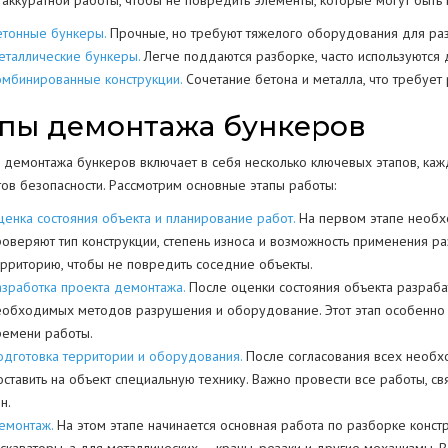
 аккуратной работы, чтобы не повредить элементы, которые могут быть
етонные бункеры.
Прочные, но требуют тяжелого оборудования для раз
еталлические бункеры.
Легче поддаются разборке, часто используются 
омбинированные конструкции.
Сочетание бетона и металла, что требуе
пы демонтажа бункеров
 демонтажа бункеров включает в себя несколько ключевых этапов, каж
тов безопасности. Рассмотрим основные этапы работы:
ценка состояния объекта и планирование работ.
На первом этапе необхо
роверяют тип конструкции, степень износа и возможность применения 
ерриторию, чтобы не повредить соседние объекты.
азработка проекта демонтажа.
После оценки состояния объекта разраб
еобходимых методов разрушения и оборудование. Этот этап особенно 
ремени работы.
одготовка территории и оборудования.
После согласования всех необ
оставить на объект специальную технику. Важно провести все работы, с
н.
емонтаж.
На этом этапе начинается основная работа по разборке конс