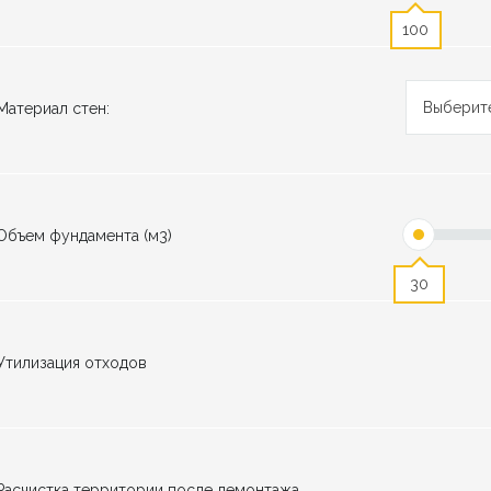
100
Выберит
Материал стен:
Объем фундамента (м3)
30
Утилизация отходов
Расчистка территории после демонтажа