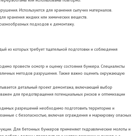
 переработаны или использованы повторно.
рушения. Используются для хранения сыпучих материалов.
для хранения жидких или химических веществ.
т разнообразных подходов к демонтажу.
дый из которых требует тщательной подготовки и соблюдения
димо провести осмотр и оценку состояния бункера. Специалисты
различных методов разрушения. Также важно оценить окружающую
атывается детальный проект демонтажа, включающий выбор
важен для предотвращения потенциальных рисков и оптимизации
ходимых разрешений необходимо подготовить территорию и
вязанные с безопасностью, включая ограждения и маркировку опасных
трукции. Для бетонных бункеров применяют гидравлические молоты и