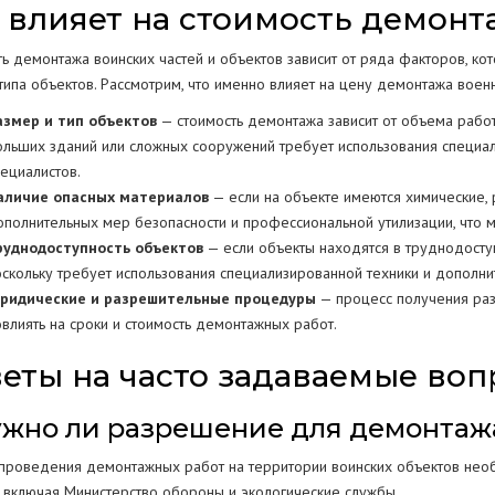
 влияет на стоимость демонт
ь демонтажа воинских частей и объектов зависит от ряда факторов, кот
 типа объектов. Рассмотрим, что именно влияет на цену демонтажа воен
азмер и тип объектов
— стоимость демонтажа зависит от объема работ
ольших зданий или сложных сооружений требует использования специа
пециалистов.
аличие опасных материалов
— если на объекте имеются химические, 
ополнительных мер безопасности и профессиональной утилизации, что м
руднодоступность объектов
— если объекты находятся в труднодоступн
оскольку требует использования специализированной техники и дополни
ридические и разрешительные процедуры
— процесс получения раз
овлиять на сроки и стоимость демонтажных работ.
еты на часто задаваемые во
Нужно ли разрешение для демонтаж
 проведения демонтажных работ на территории воинских объектов нео
, включая Министерство обороны и экологические службы.