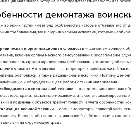
тилизации материалов, которые могут представлять опасность для окру
бенности демонтажа воинск
ж воинских частей имеет ряд особенностей, которые отличают его от др
скими требованиями, так и с юридическими аспектами, которые необхо
ридическая и организационная сложность
— демонтаж воинских объ
рганами, включая органы местного самоуправления, экологические сл
оответствовать строгим юридическим требованиям, что может добавить 
аличие опасных материалов
— на территориях воинских частей часто 
еагенты, боеприпасы, а также радиационные источники. Поэтому демо
валификацию и оборудование для работы с такими материалами.
еобходимость в специальной технике
— для демонтажа воинских объе
кскаваторы, краны, подъемные механизмы, а также специализированные
даний и подземных объектов требует точности и учета особенностей кон
тилизация военной техники
— если на территории воинской части ест
емонтажу. Важно, чтобы процесс утилизации был безопасным и соответс
оздействия на окружающую среду.