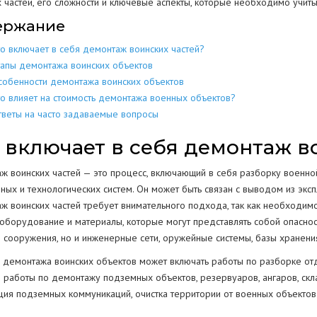
х частей, его сложности и ключевые аспекты, которые необходимо учиты
ержание
МЕТАЛЛОКОН
МЕТАЛЛИЧЕСКИХ
РАЗБОР
ДОМОВ
КОНСТРУКЦИЙ
то включает в себя демонтаж воинских частей?
МЕТАЛЛОЛО
СКЛАДОВ
ПОЛОВ
ИЕ
ЕЩЕНИИ
тапы демонтажа воинских объектов
ЖБИ
ЖЕЛЕЗОБЕТОННЫХ
собенности демонтажа воинских объектов
АНГАРОВ
СТЕН
СТКЕ
то влияет на стоимость демонтажа военных объектов?
тветы на часто задаваемые вопросы
БЕТОНА
БЕТОННЫХ
ЕМКОСТЕЙ
РЕЗЕРВУАРОВ
НИЙ
 включает в себя демонтаж в
КОЛОНН
ПРОМЫШЛЕННЫХ ТРУБ
ВОДСТВ
ж воинских частей — это процесс, включающий в себя разборку военной
ОПОР
ных и технологических систем. Он может быть связан с выводом из экс
ж воинских частей требует внимательного подхода, так как необходимо
 оборудование и материалы, которые могут представлять собой опаснос
ОГРАЖДЕНИЙ
и сооружения, но и инженерные сети, оружейные системы, базы хранени
ПОКРЫТИЯ
Г
РЕЗКА КОНСТРУКЦИЙ
 демонтажа воинских объектов может включать работы по разборке отде
 работы по демонтажу подземных объектов, резервуаров, ангаров, скл
ция подземных коммуникаций, очистка территории от военных объектов