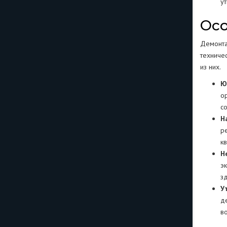
у
Осо
Демонта
техниче
из них.
Ю
о
с
Н
р
к
Н
э
з
У
д
в