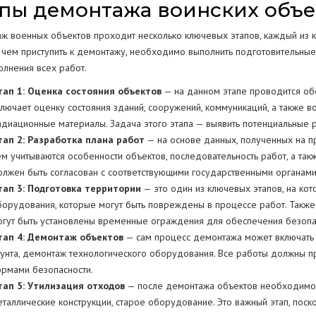
пы демонтажа воинских объе
ж военных объектов проходит несколько ключевых этапов, каждый из к
чем приступить к демонтажу, необходимо выполнить подготовительные 
олнения всех работ.
тап 1: Оценка состояния объектов
— на данном этапе проводится обс
ключает оценку состояния зданий, сооружений, коммуникаций, а также в
адиационные материалы. Задача этого этапа — выявить потенциальные
тап 2: Разработка плана работ
— на основе данных, полученных на п
ем учитываются особенности объектов, последовательность работ, а та
олжен быть согласован с соответствующими государственными органами
тап 3: Подготовка территории
— это один из ключевых этапов, на ко
борудования, которые могут быть повреждены в процессе работ. Также 
огут быть установлены временные ограждения для обеспечения безопа
тап 4: Демонтаж объектов
— сам процесс демонтажа может включать 
рунта, демонтаж технологического оборудования. Все работы должны пр
ормами безопасности.
тап 5: Утилизация отходов
— после демонтажа объектов необходимо п
еталлические конструкции, старое оборудование. Это важный этап, пос