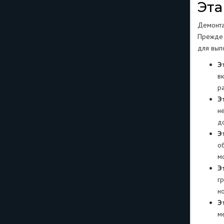
Эта
Демонта
Прежде 
для вып
Э
в
р
Э
н
д
Э
о
м
Э
г
н
Э
м