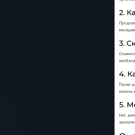
2. 
Продолж
месяцев
3. 
Стоимос
необход
4. 
После д
помочь 
5. 
Нет, де
экологи