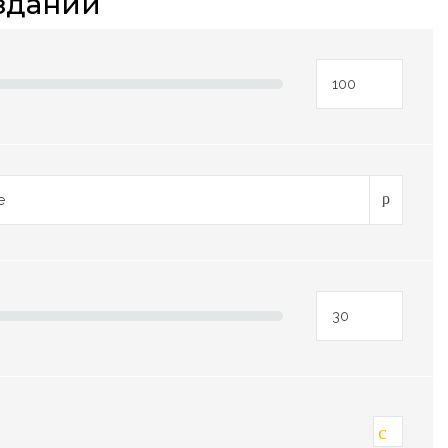
зданий
е