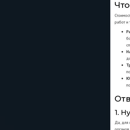
Что
Стоимост
работ и
Р
б
с
Н
д
Т
п
Ю
п
Отв
1. 
Да, для
органов