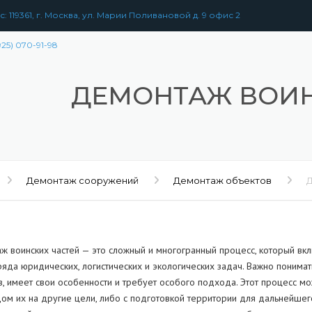
: 119361, г. Москва, ул. Марии Поливановой д. 9 офис 2
925) 070-91-98
ДЕМОНТАЖ ВОИН
Демонтаж сооружений
Демонтаж объектов
Д
ж воинских частей — это сложный и многогранный процесс, который вкл
ряда юридических, логистических и экологических задач. Важно понима
в, имеет свои особенности и требует особого подхода. Этот процесс мо
ом их на другие цели, либо с подготовкой территории для дальнейшег
РАЗБОРКА
ЗДАНИЙ
УЖЕНИЙ