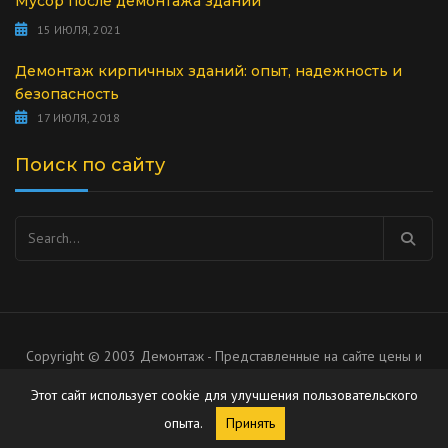
Мусор после демонтажа зданий
15 ИЮЛЯ, 2021
Демонтаж кирпичных зданий: опыт, надежность и
безопасность
17 ИЮЛЯ, 2018
Поиск по сайту
Найти:
Copyright © 2003 Демонтаж - Представленные на сайте цены и
список услуг носят рекомендательный характер, не является
Этот сайт использует cookie для улучшения пользовательского
публичной офертой.
опыта.
Принять