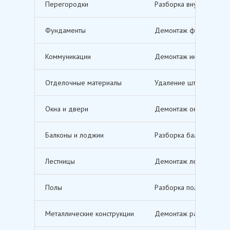
Перегородки
Разборка внутренних п
Фундаменты
Демонтаж фундаментов,
Коммуникации
Демонтаж инженерных с
Отделочные материалы
Удаление штукатурки, о
Окна и двери
Демонтаж оконных и дв
Балконы и лоджии
Разборка балконов и л
Лестницы
Демонтаж лестничных м
Полы
Разборка полов, включ
Металлические конструкции
Демонтаж различных ме