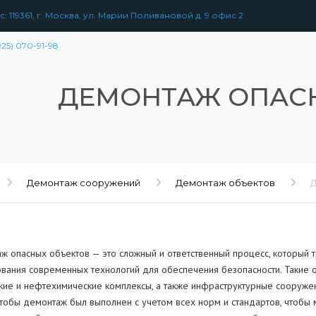
: 119361, г. Москва, ул. Марии Поливановой д. 9 офис 2
925) 070-91-98
ДЕМОНТАЖ ОПАС
Демонтаж сооружений
Демонтаж объектов
ж опасных объектов — это сложный и ответственный процесс, который т
ования современных технологий для обеспечения безопасности. Такие 
кие и нефтехимические комплексы, а также инфраструктурные сооруже
чтобы демонтаж был выполнен с учетом всех норм и стандартов, чтобы м
РАЗБОРКА
ЗДАНИЙ
УЖЕНИЙ