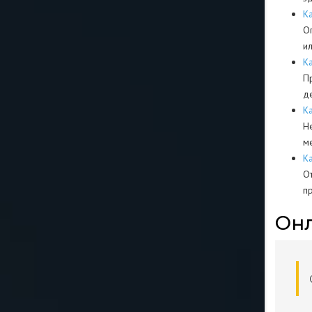
К
О
и
К
П
д
К
Н
м
К
О
п
Онл