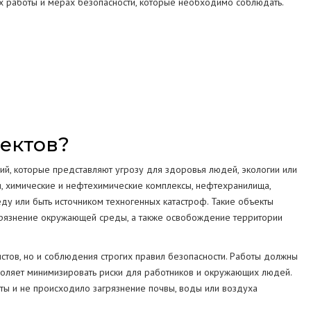
х работы и мерах безопасности, которые необходимо соблюдать.
СТРУКЦИЙ
МА
ектов?
й, которые представляют угрозу для здоровья людей, экологии или
я, химические и нефтехимические комплексы, нефтехранилища,
ду или быть источником техногенных катастроф. Такие объекты
грязнение окружающей среды, а также освобождение территории
стов, но и соблюдения строгих правил безопасности. Работы должны
зволяет минимизировать риски для работников и окружающих людей.
ты и не происходило загрязнение почвы, воды или воздуха