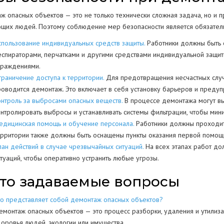
ж опасных объектов — это не только технически сложная задача, но и п
щих людей. Поэтому соблюдение мер безопасности является обязател
спользование индивидуальных средств защиты.
Работники должны быть 
еспираторами, перчатками и другими средствами индивидуальной защит
граждениями.
граничение доступа к территории.
Для предотвращения несчастных случа
роводится демонтаж. Это включает в себя установку барьеров и преду
онтроль за выбросами опасных веществ.
В процессе демонтажа могут вы
онтролировать выбросы и устанавливать системы фильтрации, чтобы мин
едицинская помощь и обучение персонала.
Работники должны проходит
ерритории также должны быть оснащены пункты оказания первой помощи
лан действий в случае чрезвычайных ситуаций.
На всех этапах работ до
итуаций, чтобы оперативно устранить любые угрозы.
то задаваемые вопросы
то представляет собой демонтаж опасных объектов?
емонтаж опасных объектов — это процесс разборки, удаления и утилиза
доровья людей, экологии или имущества.