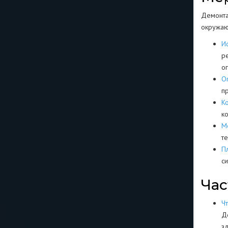
Демонта
окружаю
И
р
о
О
п
К
к
М
т
П
с
Час
Ч
Д
з