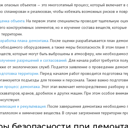
ж опасных объектов — это многоэтапный процесс, который включает в 
но спланирован и реализован, чтобы избежать возможных рисков и пов
ценка объекта.
На первом этапе специалисты проводят тщательную оценк
 его конструктивных элементов, но и изучение состава веществ, которые
а территории.
азработка плана демонтажа.
После оценки разрабатывается план демонт
еобходимого оборудования, а также меры безопасности. В этом плане т
еществ, которые могут быть выброшены в атмосферу, или необходимос
олучение разрешений и согласований.
Для начала работ требуется полу
акже от экологических служб. Подается заявление о проведении демон
одготовка территории.
Перед началом работ проводится подготовка тер
рганизуются подъезды для техники и персонала. Также важно подготов
ам процесс демонтажа.
Этот этап включает непосредственно разборку о
кскаваторов, кранов, дробилок и других машин. При этом особое вниман
исутствуют.
илизация и рекультивация.
После завершения демонтажа необходимо пр
еталлолом и химические вещества. В случае загрязнения территории пр
ы безопасности при демонта