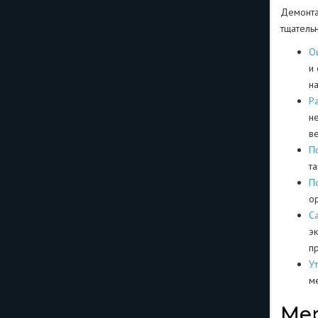
Демонта
тщатель
О
и
н
Р
н
в
П
т
П
о
С
э
пр
Ут
м
Мер