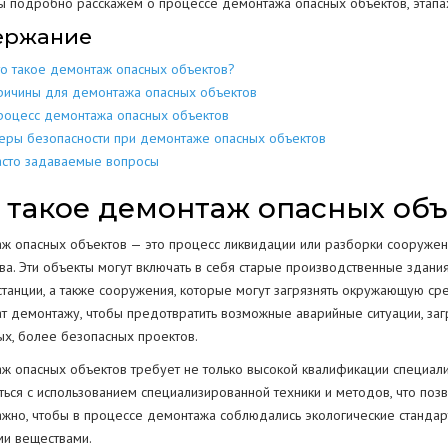
мы подробно расскажем о процессе демонтажа опасных объектов, этапа
ержание
МЕТАЛЛОКОН
МЕТАЛЛИЧЕСКИХ
РАЗБОР
ДОМОВ
КОНСТРУКЦИЙ
то такое демонтаж опасных объектов?
МЕТАЛЛОЛО
СКЛАДОВ
ПОЛОВ
ИЕ
ЕЩЕНИИ
ричины для демонтажа опасных объектов
ЖБИ
ЖЕЛЕЗОБЕТОННЫХ
роцесс демонтажа опасных объектов
АНГАРОВ
СТЕН
СТКЕ
еры безопасности при демонтаже опасных объектов
асто задаваемые вопросы
БЕТОНА
БЕТОННЫХ
ЕМКОСТЕЙ
РЕЗЕРВУАРОВ
НИЙ
 такое демонтаж опасных объ
КОЛОНН
ПРОМЫШЛЕННЫХ ТРУБ
ВОДСТВ
ж опасных объектов — это процесс ликвидации или разборки сооружени
ОПОР
ва. Эти объекты могут включать в себя старые производственные здани
станции, а также сооружения, которые могут загрязнять окружающую сре
т демонтажу, чтобы предотвратить возможные аварийные ситуации, за
ОГРАЖДЕНИЙ
ых, более безопасных проектов.
ПОКРЫТИЯ
Г
РЕЗКА КОНСТРУКЦИЙ
ж опасных объектов требует не только высокой квалификации специали
ться с использованием специализированной техники и методов, что по
ажно, чтобы в процессе демонтажа соблюдались экологические стандар
и веществами.