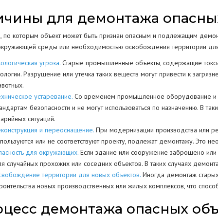
чины для демонтажа опасны
, по которым объект может быть признан опасным и подлежащим демонт
окружающей среды или необходимостью освобождения территории для 
кологическая угроза.
Старые промышленные объекты, содержащие токсич
кологии. Разрушение или утечка таких веществ могут привести к загряз
ивотных.
ехническое устаревание.
Со временем промышленное оборудование и зд
тандартам безопасности и не могут использоваться по назначению. В та
варийных ситуаций.
еконструкция и переоснащение.
При модернизации производства или ре
спользуются или не соответствуют проекту, подлежат демонтажу. Это 
пасность для окружающих.
Если здание или сооружение заброшено или н
ля случайных прохожих или соседних объектов. В таких случаях демонта
свобождение территории для новых объектов.
Иногда демонтаж старых
троительства новых производственных или жилых комплексов, что спос
цесс демонтажа опасных объ