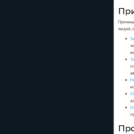
При
Причины
людей, 
Э
э
ж
Т
с
а
Р
и
О
д
О
с
Про