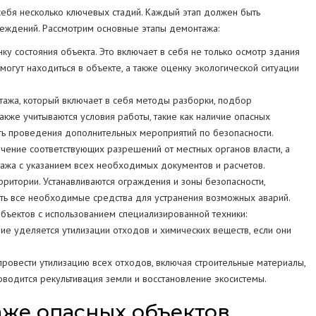
себя несколько ключевых стадий. Каждый этап должен быть
реждений. Рассмотрим основные этапы демонтажа:
у состояния объекта. Это включает в себя не только осмотр здания
 могут находиться в объекте, а также оценку экологической ситуации
ажа, который включает в себя методы разборки, подбор
акже учитываются условия работы, такие как наличие опасных
ть проведения дополнительных мероприятий по безопасности.
чение соответствующих разрешений от местных органов власти, а
тажа с указанием всех необходимых документов и расчетов.
ритории. Устанавливаются ограждения и зоны безопасности,
ить все необходимые средства для устранения возможных аварий.
бъектов с использованием специализированной техники:
ие уделяется утилизации отходов и химических веществ, если они
овести утилизацию всех отходов, включая строительные материалы,
оводится рекультивация земли и восстановление экосистемы.
же опасных объектов