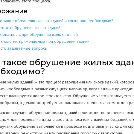
зопасность этого процесса.
ержание
МЕТАЛЛОКОН
МЕТАЛЛИЧЕСКИХ
РАЗБОР
ДОМОВ
КОНСТРУКЦИЙ
то такое обрушение жилых зданий и когда оно необходимо?
МЕТАЛЛОЛО
СКЛАДОВ
ПОЛОВ
ИЕ
ЕЩЕНИИ
етоды обрушения жилых зданий
ЖБИ
ЖЕЛЕЗОБЕТОННЫХ
езопасность при обрушении жилых зданий
АНГАРОВ
СТЕН
СТКЕ
ехнологии, применяемые при обрушении зданий
асто задаваемые вопросы
БЕТОНА
БЕТОННЫХ
ЕМКОСТЕЙ
РЕЗЕРВУАРОВ
НИЙ
 такое обрушение жилых здан
КОЛОНН
обходимо?
ПРОМЫШЛЕННЫХ ТРУБ
ВОДСТВ
ОПОР
ие жилых зданий — это процесс разрушения или сноса зданий, которое 
ыть необходимо в разных ситуациях: например, когда здание приходит 
ОГРАЖДЕНИЙ
есте планируется новое строительство. Обрушение часто используется 
ПОКРЫТИЯ
Г
ообразны, а демонтаж требует использования специальных методов ра
РЕЗКА КОНСТРУКЦИЙ
инстве случаев обрушение жилых зданий происходит по решению власте
дным для проживания из-за старости, износа или стихийных бедствий, 
случаях обрушение выполняется в процессе подготовки участка для стро
асштабной реконструкции или расширения городских территорий.