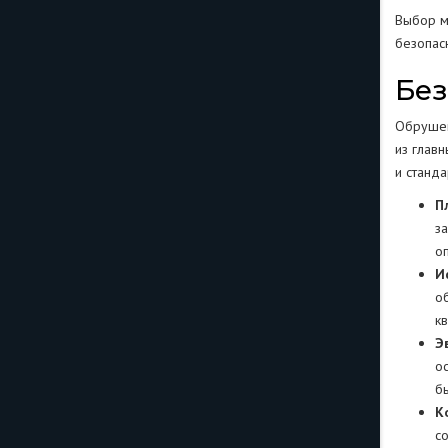
Выбор м
безопас
Без
Обрушен
из глав
и станд
П
з
о
И
о
к
Э
о
б
К
с