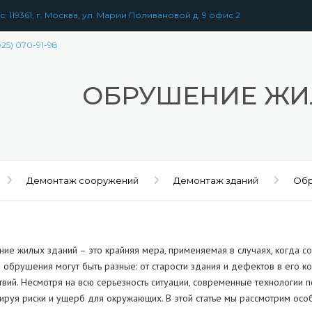
: 119361, г. Москва, ул. Марии Поливановой д. 9 офис 2
925) 070-91-98
ОБРУШЕНИЕ ЖИ
Демонтаж сооружений
Демонтаж зданий
Обр
ие жилых зданий – это крайняя мера, применяемая в случаях, когда со
 обрушения могут быть разные: от старости здания и дефектов в его 
твий. Несмотря на всю серьезность ситуации, современные технологии п
ируя риски и ущерб для окружающих. В этой статье мы рассмотрим осо
РАЗБОРКА
ЗДАНИЙ
УЖЕНИЙ