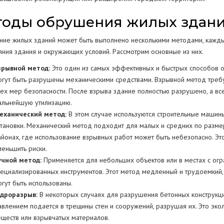
тоды обрушения жилых здан
ие жилых зданий может быть выполнено несколькими методами, каждый
ояния здания и окружающих условий. Рассмотрим основные из них.
зрывной метод:
Это один из самых эффективных и быстрых способов о
огут быть разрушены механическими средствами. Взрывной метод требу
сех мер безопасности. После взрыва здание полностью разрушено, а вс
альнейшую утилизацию.
еханический метод:
В этом случае используются строительные машины
становки. Механический метод подходит для малых и средних по размер
айонах, где использование взрывных работ может быть небезопасно. Эт
меньшить риски.
учной метод:
Применяется для небольших объектов или в местах с ог
пециализированных инструментов. Этот метод медленный и трудоемкий,
огут быть использованы.
идроразрыв:
В некоторых случаях для разрушения бетонных конструкци
авлением подается в трещины стен и сооружений, разрушая их. Это эко
еществ или взрывчатых материалов.