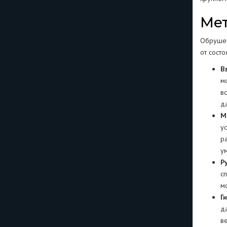
Ме
Обрушен
от сост
В
м
в
д
М
у
р
у
Р
с
м
Г
д
в