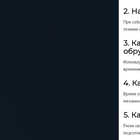
2. 
При соб
техники
3. 
обр
Использ
времени
4. 
Время о
механич
5. 
Риски с
подгото