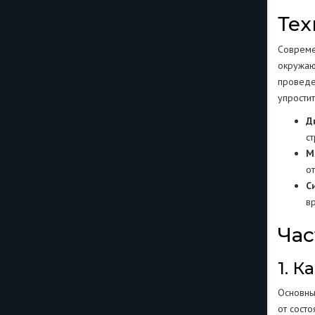
Тех
Совреме
окружаю
проведе
упрости
Д
с
М
о
С
в
Час
1. 
Основны
от состо