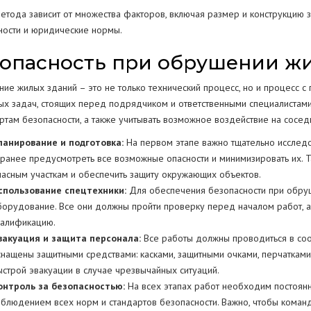
етода зависит от множества факторов, включая размер и конструкцию зд
ности и юридические нормы.
опасность при обрушении ж
ие жилых зданий – это не только технический процесс, но и процесс 
ных задач, стоящих перед подрядчиком и ответственными специалистам
артам безопасности, а также учитывать возможное воздействие на сосед
ланирование и подготовка:
На первом этапе важно тщательно исследов
аранее предусмотреть все возможные опасности и минимизировать их. Т
пасным участкам и обеспечить защиту окружающих объектов.
спользование спецтехники:
Для обеспечения безопасности при обру
борудование. Все они должны пройти проверку перед началом работ, а
валификацию.
вакуация и защита персонала:
Все работы должны проводиться в соо
снащены защитными средствами: касками, защитными очками, перчаткам
ыстрой эвакуации в случае чрезвычайных ситуаций.
онтроль за безопасностью:
На всех этапах работ необходим постоянны
облюдением всех норм и стандартов безопасности. Важно, чтобы команд