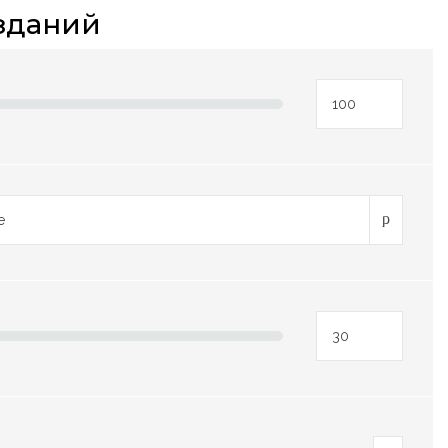
зданий
е