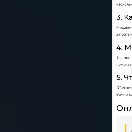
несколь
3. 
Механич
затрата
4. 
Да, мног
помогает
5. 
Обеспеч
Важно с
Онл