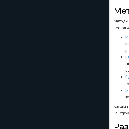
Ме
Методы д
несколь
М
п
р
В
с
б
Ру
т
Г
ж
Каждый 
констру
Раз