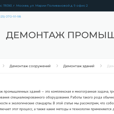
: 119361, г. Москва, ул. Марии Поливановой д. 9 офис 2
925) 070-91-98
ДЕМОНТАЖ ПРОМЫШ
Демонтаж сооружений
Демонтаж зданий
Дем
ж промышленных зданий — это комплексная и многогранная задача, тр
ования специализированного оборудования. Работы такого рода обычно
ности и экологические стандарты. В этой статье мы рассмотрим, что с
ключает этот процесс, а также какие методы и технологии применяются 
РАЗБОРКА
ЗДАНИЙ
УЖЕНИЙ