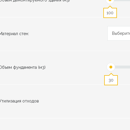
Объем демонтируемого здания (м3)
100
Выберит
Материал стен:
Объем фундамента (м3)
30
Утилизация отходов