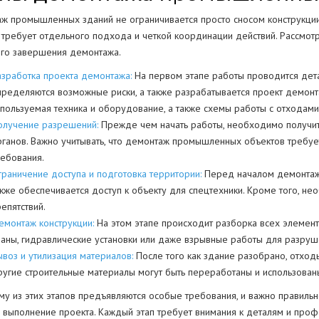
ж промышленных зданий не ограничивается просто сносом конструкции. 
 требует отдельного подхода и четкой координации действий. Рассмо
го завершения демонтажа.
азработка проекта демонтажа:
На первом этапе работы проводится дета
пределяются возможные риски, а также разрабатывается проект демонта
спользуемая техника и оборудование, а также схемы работы с отходами
олучение разрешений:
Прежде чем начать работы, необходимо получит
рганов. Важно учитывать, что демонтаж промышленных объектов требуе
ребования.
граничение доступа и подготовка территории:
Перед началом демонтажа
акже обеспечивается доступ к объекту для спецтехники. Кроме того, не
епятствий.
емонтаж конструкции:
На этом этапе происходит разборка всех элементо
раны, гидравлические установки или даже взрывные работы для разруш
ывоз и утилизация материалов:
После того как здание разобрано, отход
ругие строительные материалы могут быть переработаны и использован
у из этих этапов предъявляются особые требования, и важно правильно 
ь выполнение проекта. Каждый этап требует внимания к деталям и проф