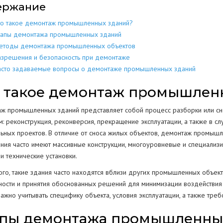
ержание
МЕТАЛЛОКОН
МЕТАЛЛИЧЕСКИХ
РАЗБОР
ДОМОВ
то такое демонтаж промышленных зданий?
КОНСТРУКЦИЙ
тапы демонтажа промышленных зданий
МЕТАЛЛОЛО
СКЛАДОВ
ПОЛОВ
ИЕ
ЕЩЕНИИ
етоды демонтажа промышленных объектов
ЖБИ
ЖЕЛЕЗОБЕТОННЫХ
азрешения и безопасность при демонтаже
АНГАРОВ
СТЕН
СТКЕ
асто задаваемые вопросы о демонтаже промышленных зданий
БЕТОНА
БЕТОННЫХ
 такое демонтаж промышлен
ЕМКОСТЕЙ
РЕЗЕРВУАРОВ
НИЙ
КОЛОНН
ж промышленных зданий представляет собой процесс разборки или сно
ПРОМЫШЛЕННЫХ ТРУБ
ВОДСТВ
м: реконструкция, реконверсия, прекращение эксплуатации, а также в
ОПОР
льных проектов. В отличие от сноса жилых объектов, демонтаж промышл
ния часто имеют массивные конструкции, многоуровневые и специализ
и технические установки.
ОГРАЖДЕНИЙ
ПОКРЫТИЯ
Г
ого, такие здания часто находятся вблизи других промышленных объек
РЕЗКА КОНСТРУКЦИЙ
ности и принятия обоснованных решений для минимизации воздействи
ажно учитывать специфику объекта, условия эксплуатации, а также треб
апы демонтажа промышленны