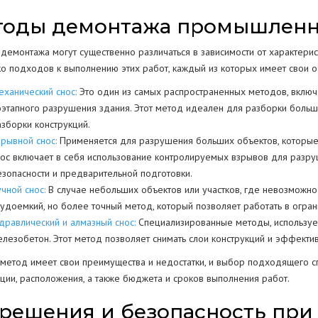
тоды демонтажа промышленн
емонтажа могут существенно различаться в зависимости от характерист
ко подходов к выполнению этих работ, каждый из которых имеет свои о
еханический снос:
Это один из самых распространенных методов, включ
оэтапного разрушения здания. Этот метод идеален для разборки больш
азборки конструкций.
зрывной снос:
Применяется для разрушения больших объектов, которые 
нос включает в себя использование контролируемых взрывов для разру
езопасности и предварительной подготовки.
чной снос:
В случае небольших объектов или участков, где невозможно 
рудоемкий, но более точный метод, который позволяет работать в огран
идравлический и алмазный снос:
Специализированные методы, используем
елезобетон. Этот метод позволяет снимать слои конструкций и эффект
метод имеет свои преимущества и недостатки, и выбор подходящего спо
кции, расположения, а также бюджета и сроков выполнения работ.
решения и безопасность при