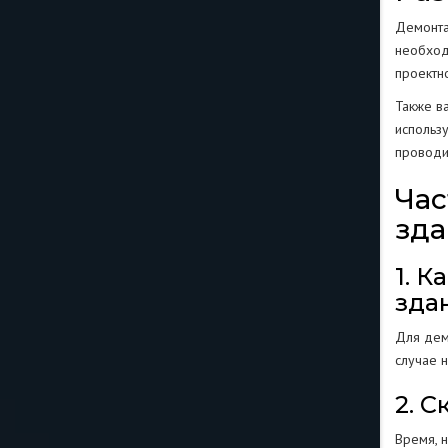
Демонта
необход
проектн
Также в
использ
проводи
Час
зд
1. 
зда
Для дем
случае 
2. 
Время, 