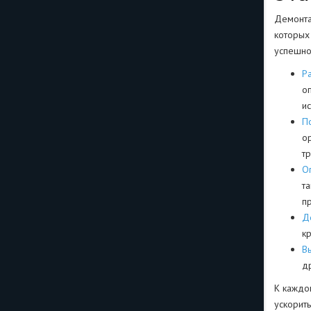
Демонта
которых
успешно
Р
о
и
П
о
т
О
т
пр
Д
к
В
д
К каждом
ускорит