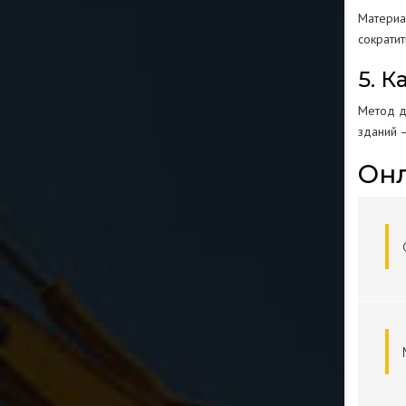
Материал
сократи
5. 
Метод д
зданий 
Онл