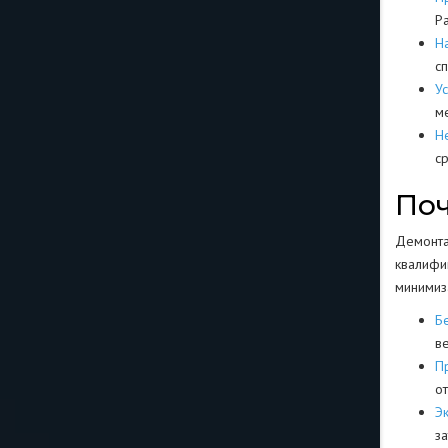
Р
Н
с
У
м
Н
с
Поч
Демонта
квалифи
минимиз
Бе
в
П
о
Э
за