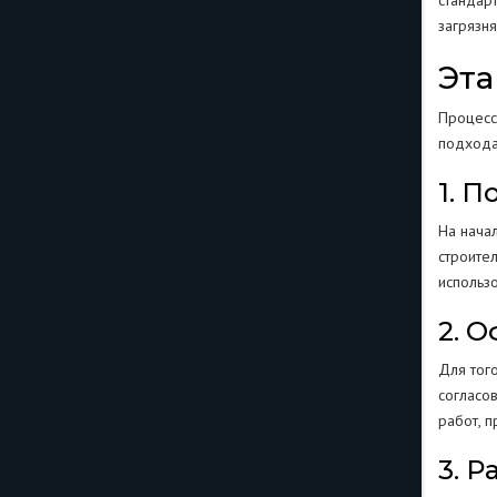
стандарт
загрязн
Эта
Процесс
подхода
1. 
На нача
строите
использ
2. 
Для тог
согласо
работ, п
3. 