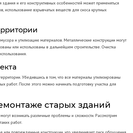
ия здания и его конструктивных особенностей может применяться
ов, использование взрывчатых веществ для сноса крупных
территории
мусора и утилизацию материалов. Металлические конструкции могут
ованы или использованы в дальнейшем строительстве. Очистка
использования.
ъекта
ерритории. Убедившись в том, что все материалы утилизированы
ых работ. После этого можно начинать подготовку участка для
емонтаже старых зданий
 могут возникать различные проблемы и сложности. Рассмотрим
таких работ.
е или поврежденные конструкции, что увеличивает риск обрушения.