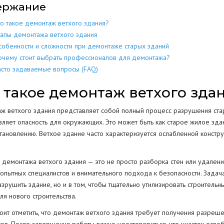
ержание
МЕТАЛЛОКОН
МЕТАЛЛИЧЕСКИХ
РАЗБОР
ДОМОВ
то такое демонтаж ветхого здания?
КОНСТРУКЦИЙ
тапы демонтажа ветхого здания
МЕТАЛЛОЛО
СКЛАДОВ
ПОЛОВ
ИЕ
ЕЩЕНИИ
собенности и сложности при демонтаже старых зданий
ЖБИ
ЖЕЛЕЗОБЕТОННЫХ
очему стоит выбрать профессионалов для демонтажа?
АНГАРОВ
СТЕН
СТКЕ
асто задаваемые вопросы (FAQ)
БЕТОНА
БЕТОННЫХ
 такое демонтаж ветхого зда
ЕМКОСТЕЙ
РЕЗЕРВУАРОВ
НИЙ
КОЛОНН
ж ветхого здания представляет собой полный процесс разрушения стар
ПРОМЫШЛЕННЫХ ТРУБ
ВОДСТВ
вляет опасность для окружающих. Это может быть как старое жилое зда
ОПОР
становлению. Ветхое здание часто характеризуется ослабленной констр
ОГРАЖДЕНИЙ
 демонтажа ветхого здания — это не просто разборка стен или удалени
ПОКРЫТИЯ
Г
, опытных специалистов и внимательного подхода к безопасности. Задач
РЕЗКА КОНСТРУКЦИЙ
зрушить здание, но и в том, чтобы тщательно утилизировать строительны
ля нового строительства.
тоит отметить, что демонтаж ветхого здания требует получения разреше