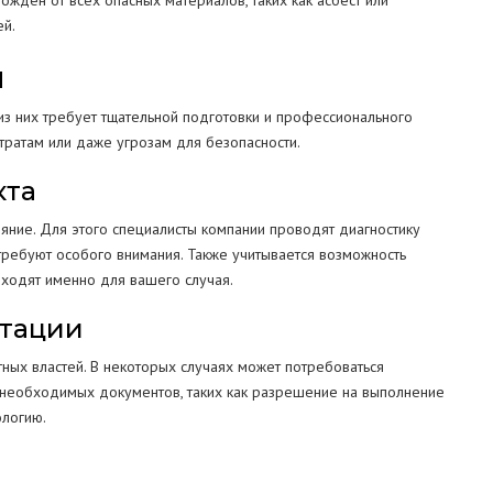
ожден от всех опасных материалов, таких как асбест или
ей.
я
из них требует тщательной подготовки и профессионального
тратам или даже угрозам для безопасности.
кта
ояние. Для этого специалисты компании проводят диагностику
 требуют особого внимания. Также учитывается возможность
ходят именно для вашего случая.
нтации
ных властей. В некоторых случаях может потребоваться
х необходимых документов, таких как разрешение на выполнение
ологию.