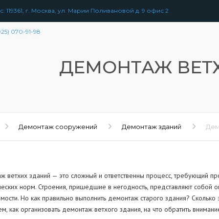
: 119361, г. Москва, ул. Марии Поливановой д. 9 офис 2
925) 070-91-98
ДЕМОНТАЖ ВЕТ
Демонтаж сооружений
Демонтаж зданий
Дем
ж ветхих зданий — это сложный и ответственны процесс, требующий п
ческих норм. Строения, пришедшие в негодность, представляют собой о
ости. Но как правильно выполнить демонтаж старого здания? Сколько э
м, как организовать демонтаж ветхого здания, на что обратить внимани
РАЗБОРКА
ЗДАНИЙ
УЖЕНИЙ