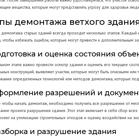
ов. После завершения работы важно удостовериться, что участок освоб
яющие вещества, которые могут представлять угрозу для здоровья люд
пы демонтажа ветхого здани
 демонтажа старых зданий всегда проходит несколько этапов. Каждый 
, чтобы избежать ошибок, которые могут привести к дополнительным за
Подготовка и оценка состояния объе
льном этапе важно провести осмотр здания и оценить его текущее сост
льных конструкций, выявляют участки, которые могут быть опасными или
ования определенных технологий или методов демонтажа, которые под
Оформление разрешений и докуме
о чтобы начать демонтаж, необходимо получить все разрешения от мест
вание проекта разрушения здания. Этот этап включает в себя сбор все
роект на утилизацию строительных отходов и оценку воздействия на эк
Разборка и разрушение здания