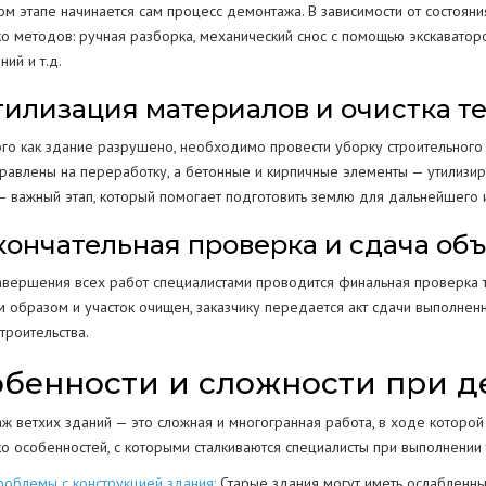
ом этапе начинается сам процесс демонтажа. В зависимости от состоян
ко методов: ручная разборка, механический снос с помощью экскаватор
ий и т.д.
Утилизация материалов и очистка 
ого как здание разрушено, необходимо провести уборку строительного 
правлены на переработку, а бетонные и кирпичные элементы — утилизир
 — важный этап, который помогает подготовить землю для дальнейшего 
Окончательная проверка и сдача об
авершения всех работ специалистами проводится финальная проверка т
 образом и участок очищен, заказчику передается акт сдачи выполненн
троительства.
бенности и сложности при д
ж ветхих зданий — это сложная и многогранная работа, в ходе которой
о особенностей, с которыми сталкиваются специалисты при выполнении 
роблемы с конструкцией здания:
Старые здания могут иметь ослабленны