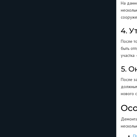
На данн
несколь
сооружен
4. 
После т
быть от
участка
5. 
После з
должным
нового с
Осо
Демонта
нескольк
П