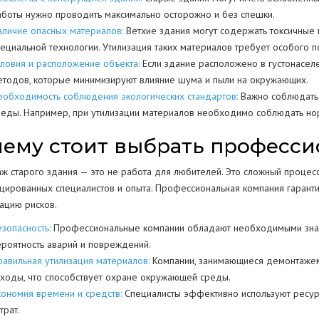
аботы нужно проводить максимально осторожно и без спешки.
аличие опасных материалов:
Ветхие здания могут содержать токсичные в
пециальной технологии. Утилизация таких материалов требует особого 
словия и расположение объекта:
Если здание расположено в густонасел
етодов, которые минимизируют влияние шума и пыли на окружающих.
еобходимость соблюдения экологических стандартов:
Важно соблюдать 
реды. Например, при утилизации материалов необходимо соблюдать но
ему стоит выбрать професси
ж старого здания — это не работа для любителей. Это сложный процес
цированных специалистов и опыта. Профессиональная компания гаранти
ацию рисков.
зопасность:
Профессиональные компании обладают необходимыми знани
ероятность аварий и повреждений.
равильная утилизация материалов:
Компании, занимающиеся демонтажем, 
тходы, что способствует охране окружающей среды.
кономия времени и средств:
Специалисты эффективно используют ресурсы
трат.