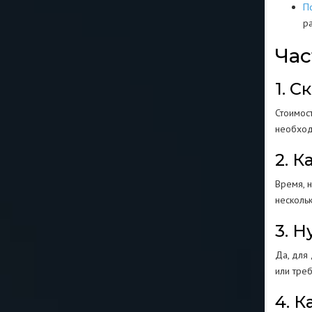
П
р
Час
1. 
Стоимост
необход
2. 
Время, 
несколь
3. 
Да, для
или тре
4. 