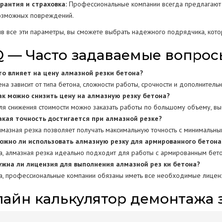
арантия и страховка:
Профессиональные компании всегда предлагают га
озможных повреждений.
в все эти параметры, вы сможете выбрать надежного подрядчика, котор
 — Часто задаваемые вопрос
то влияет на цену алмазной резки бетона?
на зависит от типа бетона, сложности работы, срочности и дополнительн
ак можно снизить цену на алмазную резку бетона?
ля снижения стоимости можно заказать работы по большому объему, вы
акая точность достигается при алмазной резке?
лмазная резка позволяет получать максимальную точность с минимальн
ожно ли использовать алмазную резку для армированного бетона
а, алмазная резка идеально подходит для работы с армированным бет
ужна ли лицензия для выполнения алмазной рез ки бетона?
а, профессиональные компании обязаны иметь все необходимые лиценз
айн калькулятор демонтажа 