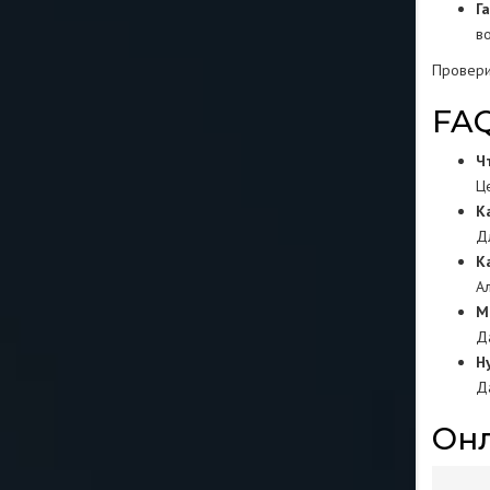
Г
в
Провери
FAQ
Ч
Це
К
Д
К
А
М
Д
Н
Д
Онл