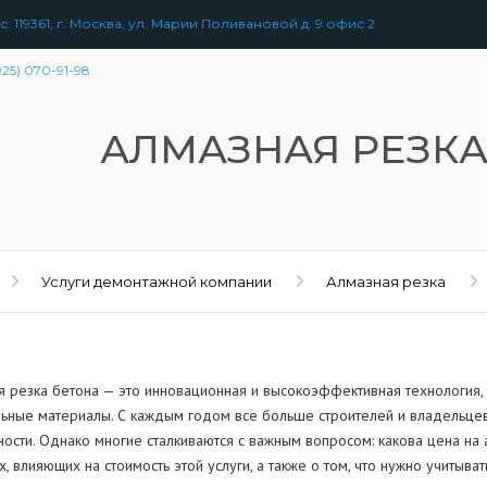
: 119361, г. Москва, ул. Марии Поливановой д. 9 офис 2
925) 070-91-98
АЛМАЗНАЯ РЕЗКА
Услуги демонтажной компании
Алмазная резка
я резка бетона — это инновационная и высокоэффективная технология,
льные материалы. С каждым годом все больше строителей и владельцев 
ности. Однако многие сталкиваются с важным вопросом: какова цена на
, влияющих на стоимость этой услуги, а также о том, что нужно учитыват
РАЗБОРКА
ЗДАНИЙ
УЖЕНИЙ