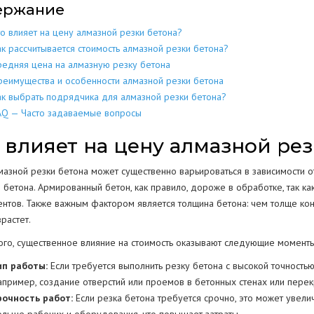
ержание
МЕТАЛЛОКОН
МЕТАЛЛИЧЕСКИХ
РАЗБОР
ДОМОВ
то влияет на цену алмазной резки бетона?
КОНСТРУКЦИЙ
ак рассчитывается стоимость алмазной резки бетона?
МЕТАЛЛОЛО
СКЛАДОВ
ПОЛОВ
ИЕ
ЕЩЕНИИ
редняя цена на алмазную резку бетона
ЖБИ
ЖЕЛЕЗОБЕТОННЫХ
реимущества и особенности алмазной резки бетона
АНГАРОВ
СТЕН
СТКЕ
ак выбрать подрядчика для алмазной резки бетона?
AQ — Часто задаваемые вопросы
БЕТОНА
БЕТОННЫХ
ЕМКОСТЕЙ
РЕЗЕРВУАРОВ
НИЙ
 влияет на цену алмазной рез
КОЛОНН
ПРОМЫШЛЕННЫХ ТРУБ
ВОДСТВ
мазной резки бетона может существенно варьироваться в зависимости от
ОПОР
о бетона. Армированный бетон, как правило, дороже в обработке, так к
ентов. Также важным фактором является толщина бетона: чем толще конс
растет.
ОГРАЖДЕНИЙ
ПОКРЫТИЯ
Г
ого, существенное влияние на стоимость оказывают следующие моменты
РЕЗКА КОНСТРУКЦИЙ
ип работы:
Если требуется выполнить резку бетона с высокой точностью 
апример, создание отверстий или проемов в бетонных стенах или перек
рочность работ:
Если резка бетона требуется срочно, это может увели