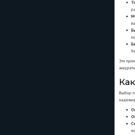
Т
р
М
в
Б
к
Б
б
Эти пре
аккурат
Как
Выбор по
надежну
О
О
С
п