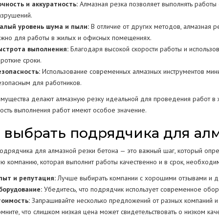
очность и аккуратность:
Алмазная резка позволяет выполнять работы с
азрушений.
алый уровень шума и пыли:
В отличие от других методов, алмазная р
ажно для работы в жилых и офисных помещениях.
ыстрота выполнения:
Благодаря высокой скорости работы и использо
ороткие сроки.
езопасность:
Использование современных алмазных инструментов мини
езопасным для работников.
имущества делают алмазную резку идеальной для проведения работ в ж
ность выполнения работ имеют особое значение.
 выбрать подрядчика для алм
дрядчика для алмазной резки бетона — это важный шаг, который опреде
ю компанию, которая выполнит работы качественно и в срок, необходим
пыт и репутация:
Лучше выбирать компании с хорошими отзывами и д
борудование:
Убедитесь, что подрядчик использует современное обору
тоимость:
Запрашивайте несколько предложений от разных компаний и 
омните, что слишком низкая цена может свидетельствовать о низком каче