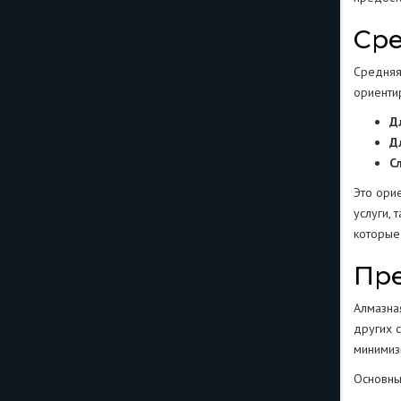
Сре
Средняя
ориентир
Д
Д
С
Это орие
услуги, 
которые
Пре
Алмазна
других с
минимиз
Основны