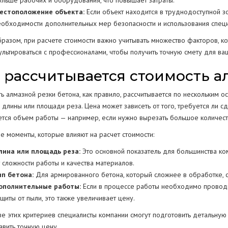
ольше рабочих и оборудования, что повышает затраты.
естоположение объекта:
Если объект находится в труднодоступной зо
еобходимости дополнительных мер безопасности и использования спец
бразом, при расчете стоимости важно учитывать множество факторов, к
ультироваться с профессионалами, чтобы получить точную смету для ва
 рассчитывается стоимость а
ть алмазной резки бетона, как правило, рассчитывается по нескольким 
 длины или площади реза. Цена может зависеть от того, требуется ли с
ется объем работы — например, если нужно вырезать большое количест
е моменты, которые влияют на расчет стоимости:
лина или площадь реза:
Это основной показатель для большинства ком
т сложности работы и качества материалов.
ип бетона:
Для армированного бетона, который сложнее в обработке, с
ополнительные работы:
Если в процессе работы необходимо проводи
щиты от пыли, это также увеличивает цену.
ве этих критериев специалисты компании смогут подготовить детальную 
авить точную цену.