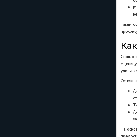
б
М
н
Таким о
проконс
Как
Стоимос
единицу
учитыва
Основны
Д
о
Т
Д
за
На осно
предост