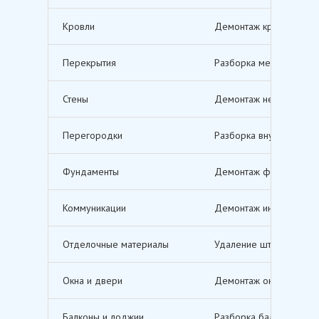
Кровли
Демонтаж кровельных п
Перекрытия
Разборка межэтажных п
Стены
Демонтаж несущих и не
Перегородки
Разборка внутренних п
Фундаменты
Демонтаж фундаментов,
Коммуникации
Демонтаж инженерных с
Отделочные материалы
Удаление штукатурки, о
Окна и двери
Демонтаж оконных и дв
Балконы и лоджии
Разборка балконов и л