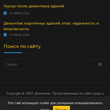
Мусор после демонтажа зданий
15 ИЮЛЯ, 2021
Демонтаж кирпичных зданий: опыт, надежность и
безопасность
17 ИЮЛЯ, 2018
Поиск по сайту
Найти:
Copyright © 2003 Демонтаж - Представленные на сайте цены и
список услуг носят рекомендательный характер, не является
Этот сайт использует cookie для улучшения пользовательского
публичной офертой.
опыта.
Принять