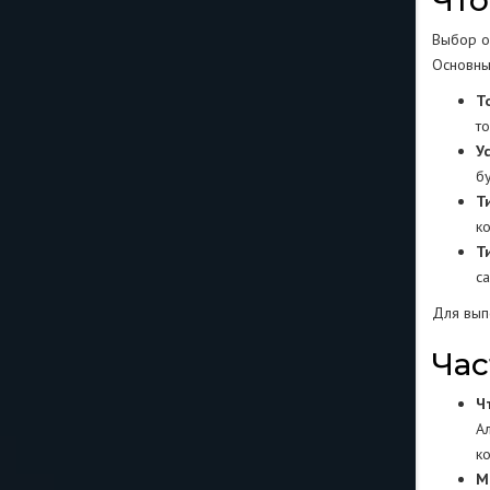
Что
Выбор о
Основные
Т
т
У
б
Т
к
Т
с
Для вып
Час
Ч
А
к
М