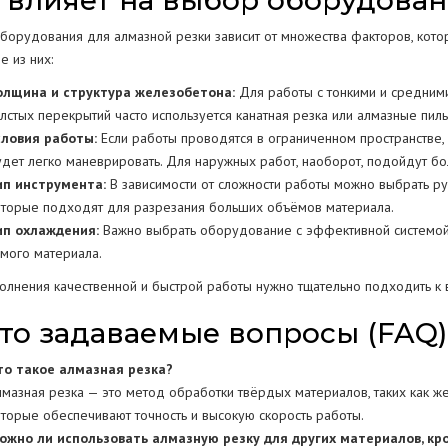
 влияет на выбор оборудован
борудования для алмазной резки зависит от множества факторов, кото
 из них:
олщина и структура железобетона:
Для работы с тонкими и средним
олстых перекрытий часто используется канатная резка или алмазные пи
словия работы:
Если работы проводятся в ограниченном пространстве,
удет легко маневрировать. Для наружных работ, наоборот, подойдут б
ип инструмента:
В зависимости от сложности работы можно выбрать руч
оторые подходят для разрезания больших объёмов материала.
ип охлаждения:
Важно выбрать оборудование с эффективной системой о
амого материала.
олнения качественной и быстрой работы нужно тщательно подходить к в
то задаваемые вопросы (FAQ)
то такое алмазная резка?
лмазная резка — это метод обработки твёрдых материалов, таких как ж
оторые обеспечивают точность и высокую скорость работы.
ожно ли использовать алмазную резку для других материалов, к