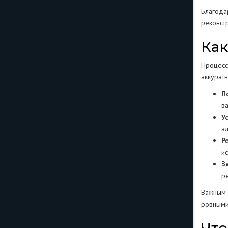
Благода
реконст
Как
Процесс
аккурат
П
в
У
а
Р
и
З
р
Важным 
ровными