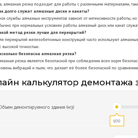
а, алмазная резка подходит для работы с различными материалами, таким
ак долго служат алмазные диски и канаты?
рок службы алмазных инструментов зависит от интенсивности работы, но
бычно при нормальных условиях работы алмазный диск или канат служат
акой метод резки лучше для перекрытий?
ля перекрытий железобетонных конструкций часто используют алмазные 
с высокой точностью.
асколько безопасна алмазная резка?
лмазная резка является безопасной при соблюдении всех норм безопас
ровень вибраций и пыли, что делает её более безопасной по сравнени
айн калькулятор демонтажа 
Объем демонтируемого здания (м3)
100