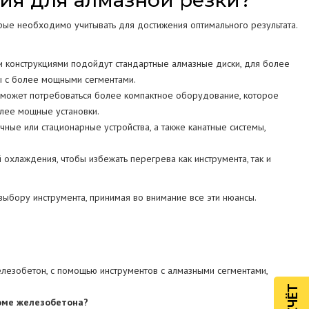
ия для алмазной резки?
рые необходимо учитывать для достижения оптимального результата.
и конструкциями подойдут стандартные алмазные диски, для более
лы с более мощными сегментами.
 может потребоваться более компактное оборудование, которое
олее мощные установки.
ные или стационарные устройства, а также канатные системы,
хлаждения, чтобы избежать перегрева как инструмента, так и
ыбору инструмента, принимая во внимание все эти нюансы.
елезобетон, с помощью инструментов с алмазными сегментами,
роме железобетона?