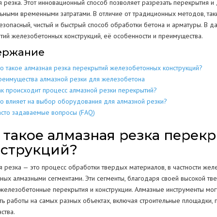
я резка. Этот инновационный способ позволяет разрезать перекрытия и
ьными временными затратами. В отличие от традиционных методов, таки
МЕТАЛЛОКОН
МЕТАЛЛИЧЕСКИХ
РАЗБОР
ДОМОВ
езопасный, чистый и быстрый способ обработки бетона и арматуры. В д
КОНСТРУКЦИЙ
тий железобетонных конструкций, её особенности и преимущества.
МЕТАЛЛОЛО
СКЛАДОВ
ПОЛОВ
ИЕ
ЕЩЕНИИ
ержание
ЖБИ
ЖЕЛЕЗОБЕТОННЫХ
АНГАРОВ
СТЕН
СТКЕ
то такое алмазная резка перекрытий железобетонных конструкций?
реимущества алмазной резки для железобетона
БЕТОНА
БЕТОННЫХ
ак происходит процесс алмазной резки перекрытий?
ЕМКОСТЕЙ
РЕЗЕРВУАРОВ
НИЙ
то влияет на выбор оборудования для алмазной резки?
КОЛОНН
асто задаваемые вопросы (FAQ)
ПРОМЫШЛЕННЫХ ТРУБ
ВОДСТВ
ОПОР
 такое алмазная резка пере
нструкций?
ОГРАЖДЕНИЙ
ПОКРЫТИЯ
Г
я резка — это процесс обработки твердых материалов, в частности жел
РЕЗКА КОНСТРУКЦИЙ
ных алмазными сегментами. Эти сегменты, благодаря своей высокой тв
 железобетонные перекрытия и конструкции. Алмазные инструменты могут
ть работы на самых разных объектах, включая строительные площадки
ства.