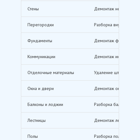
Стены
Демонтаж несущих и не
Перегородки
Разборка внутренних п
Фундаменты
Демонтаж фундаментов,
Коммуникации
Демонтаж инженерных с
Отделочные материалы
Удаление штукатурки, о
Окна и двери
Демонтаж оконных и дв
Балконы и лоджии
Разборка балконов и л
Лестницы
Демонтаж лестничных м
Полы
Разборка полов, включ