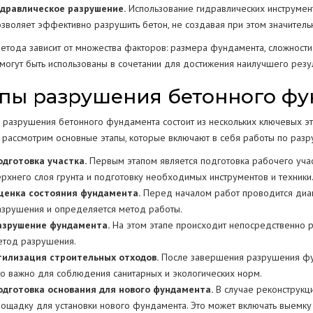
идравлическое разрушение.
Использование гидравлических инструмент
озволяет эффективно разрушить бетон, не создавая при этом значитель
етода зависит от множества факторов: размера фундамента, сложности 
могут быть использованы в сочетании для достижения наилучшего резул
пы разрушения бетонного ф
 разрушения бетонного фундамента состоит из нескольких ключевых эта
 рассмотрим основные этапы, которые включают в себя работы по раз
одготовка участка.
Первым этапом является подготовка рабочего участ
ерхнего слоя грунта и подготовку необходимых инструментов и техники
ценка состояния фундамента.
Перед началом работ проводится диаг
азрушения и определяется метод работы.
азрушение фундамента.
На этом этапе происходит непосредственно р
етод разрушения.
тилизация строительных отходов.
После завершения разрушения фун
то важно для соблюдения санитарных и экологических норм.
одготовка основания для нового фундамента.
В случае реконструкци
лощадку для установки нового фундамента. Это может включать выемку 