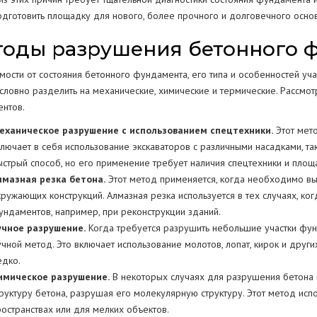
одготовить площадку для нового, более прочного и долговечного осно
оды разрушения бетонного 
имости от состояния бетонного фундамента, его типа и особенностей у
словно разделить на механические, химические и термические. Рассм
нтов.
еханическое разрушение с использованием спецтехники.
Этот мет
ключает в себя использование экскаваторов с различными насадками, та
ыстрый способ, но его применение требует наличия спецтехники и площ
лмазная резка бетона.
Этот метод применяется, когда необходимо в
кружающих конструкций. Алмазная резка используется в тех случаях, ко
ундаментов, например, при реконструкции зданий.
учное разрушение.
Когда требуется разрушить небольшие участки фунд
учной метод. Это включает использование молотов, лопат, кирок и дру
едко.
имическое разрушение.
В некоторых случаях для разрушения бетона
труктуру бетона, разрушая его молекулярную структуру. Этот метод исп
ространствах или для мелких объектов.