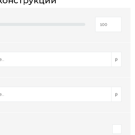
конструкций
...
...