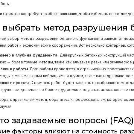
аботы.
из этих этапов требует особого внимания, чтобы избежать непредвиден
 выбрать метод разрушения 
ный выбор метода разрушения бетонного фундамента зависит от несколь
ния работ и экономические соображения. Вот несколько критериев, кот
азмер и глубина фундамента.
Для крупных бетонных конструкций част
зких — более точные методы, такие как алмазная резка или химическое
словия работы.
Если работы проводятся в ограниченных пространствах 
етоды с минимальными вибрациями и шумом, такие как гидравлическое 
юджет проекта.
Стоимость работ будет зависеть от выбранного метода
азрушение дешевле, но более трудоемкое, тогда как использование с
ыбрать правильный метод, обратитесь к профессионалам, которые оце
случая.
то задаваемые вопросы (FAQ)
акие факторы влияют на стоимость ра