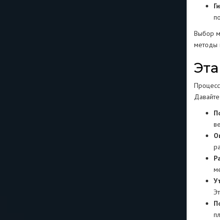
Г
п
Выбор м
методы 
Эта
Процесс
Давайте
П
в
О
р
Р
м
У
Э
П
п