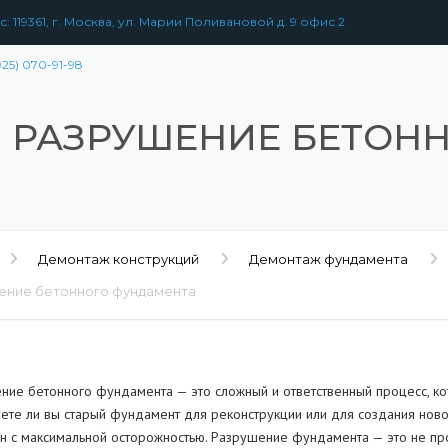
: 119361, г. Москва, ул. Марии Поливановой д. 9 офис 2
925) 070-91-98
РАЗРУШЕНИЕ БЕТОН
Демонтаж конструкций
Демонтаж фундамента
ение бетонного фундамента
ние бетонного фундамента — это сложный и ответственный процесс, кот
ете ли вы старый фундамент для реконструкции или для создания новог
РАЗБОРКА
ЗДАНИЙ
УЖЕНИЙ
н с максимальной осторожностью. Разрушение фундамента — это не про