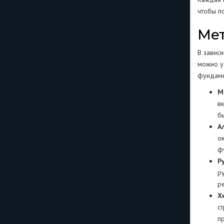
чтобы п
Мет
В завис
можно у
фундаме
М
в
б
А
о
ф
Р
р
р
Х
с
п