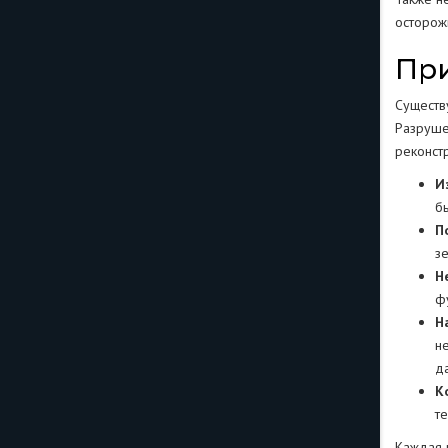
осторож
При
Существ
Разруше
реконст
И
б
П
з
Н
ф
Н
н
д
К
т
Каждая 