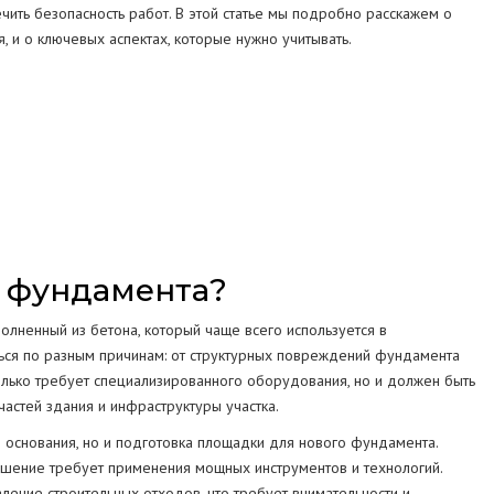
чить безопасность работ. В этой статье мы подробно расскажем о
СТРУКЦИЙ
 и о ключевых аспектах, которые нужно учитывать.
МА
о фундамента?
лненный из бетона, который чаще всего используется в
ться по разным причинам: от структурных повреждений фундамента
лько требует специализированного оборудования, но и должен быть
астей здания и инфраструктуры участка.
 основания, но и подготовка площадки для нового фундамента.
рушение требует применения мощных инструментов и технологий.
ение строительных отходов, что требует внимательности и