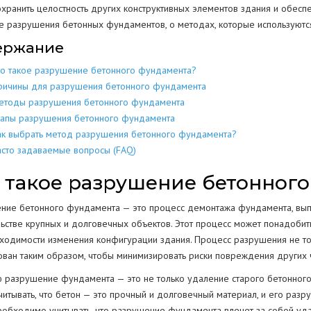
охранить целостность других конструктивных элементов здания и обеспе
МЕТАЛЛОКОН
МЕТАЛЛИЧЕСКИХ
е разрушения бетонных фундаментов, о методах, которые используются,
РАЗБОР
ДОМОВ
КОНСТРУКЦИЙ
ержание
МЕТАЛЛОЛО
СКЛАДОВ
ПОЛОВ
ИЕ
ЕЩЕНИИ
то такое разрушение бетонного фундамента?
ЖБИ
ЖЕЛЕЗОБЕТОННЫХ
ричины для разрушения бетонного фундамента
АНГАРОВ
СТЕН
СТКЕ
етоды разрушения бетонного фундамента
БЕТОНА
БЕТОННЫХ
тапы разрушения бетонного фундамента
ЕМКОСТЕЙ
РЕЗЕРВУАРОВ
НИЙ
ак выбрать метод разрушения бетонного фундамента?
КОЛОНН
асто задаваемые вопросы (FAQ)
ПРОМЫШЛЕННЫХ ТРУБ
ВОДСТВ
 такое разрушение бетонног
ОПОР
ние бетонного фундамента — это процесс демонтажа фундамента, выпо
ОГРАЖДЕНИЙ
льстве крупных и долговечных объектов. Этот процесс может понадоби
ПОКРЫТИЯ
Г
ходимости изменения конфигурации здания. Процесс разрушения не то
РЕЗКА КОНСТРУКЦИЙ
ован таким образом, чтобы минимизировать риски повреждения других ч
ю разрушение фундамента — это не только удаление старого бетонного
читывать, что бетон — это прочный и долговечный материал, и его раз
еобходимо учитывать, что разрушение фундамента влечет за собой удал