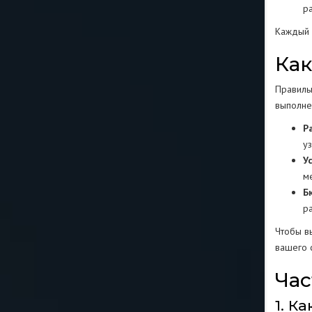
р
Каждый 
Как
Правиль
выполне
Р
у
У
м
Б
р
Чтобы в
вашего 
Час
1. К