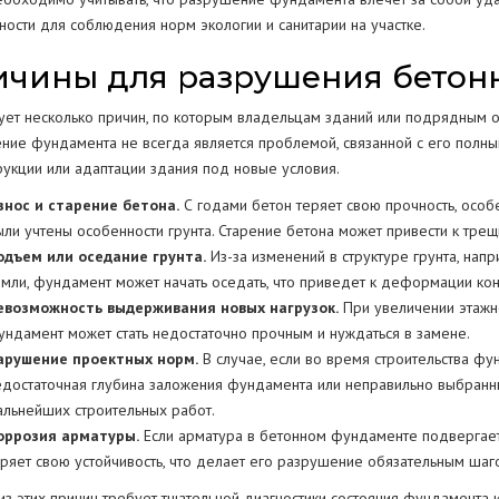
ности для соблюдения норм экологии и санитарии на участке.
чины для разрушения бетон
ует несколько причин, по которым владельцам зданий или подрядным 
ние фундамента не всегда является проблемой, связанной с его полн
рукции или адаптации здания под новые условия.
знос и старение бетона.
С годами бетон теряет свою прочность, осо
ыли учтены особенности грунта. Старение бетона может привести к тре
одъем или оседание грунта.
Из-за изменений в структуре грунта, нап
емли, фундамент может начать оседать, что приведет к деформации кон
евозможность выдерживания новых нагрузок.
При увеличении этажно
ундамент может стать недостаточно прочным и нуждаться в замене.
арушение проектных норм.
В случае, если во время строительства ф
едостаточная глубина заложения фундамента или неправильно выбранн
альнейших строительных работ.
оррозия арматуры.
Если арматура в бетонном фундаменте подвергаетс
еряет свою устойчивость, что делает его разрушение обязательным шаг
из этих причин требует тщательной диагностики состояния фундамента 