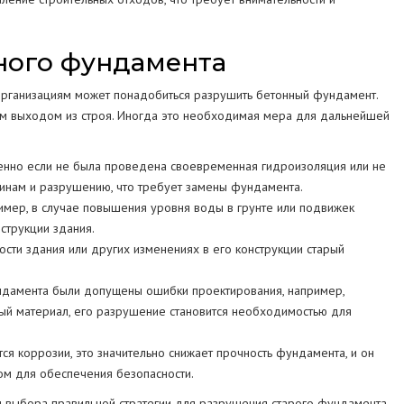
ного фундамента
организациям может понадобиться разрушить бетонный фундамент.
ым выходом из строя. Иногда это необходимая мера для дальнейшей
бенно если не была проведена своевременная гидроизоляция или не
щинам и разрушению, что требует замены фундамента.
ример, в случае повышения уровня воды в грунте или подвижек
струкции здания.
сти здания или других изменениях в его конструкции старый
ундамента были допущены ошибки проектирования, например,
ый материал, его разрушение становится необходимостью для
я коррозии, это значительно снижает прочность фундамента, и он
ом для обеспечения безопасности.
и выбора правильной стратегии для разрушения старого фундамента,