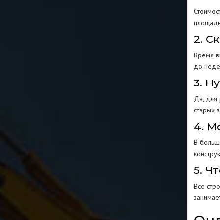
Стоимос
площадь
2. С
Время в
до неде
3. Н
Да, для
старых 
4. М
В больш
констру
5. Ч
Все стр
занимае