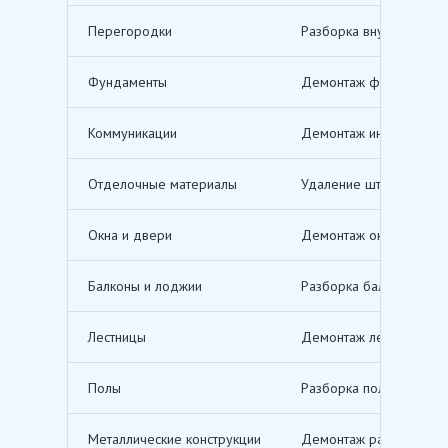
Перегородки
Разборка внутренних п
Фундаменты
Демонтаж фундаментов,
Коммуникации
Демонтаж инженерных с
Отделочные материалы
Удаление штукатурки, о
Окна и двери
Демонтаж оконных и дв
Балконы и лоджии
Разборка балконов и л
Лестницы
Демонтаж лестничных м
Полы
Разборка полов, включ
Металлические конструкции
Демонтаж различных ме