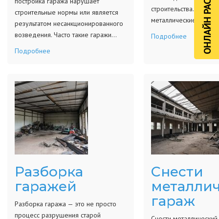
ОНЛАЙН РАСЧЁТ
постройка гаража нарушает
строительства. Часто 
строительные нормы или является
металлические или д
результатом несанкционированного
возведения. Часто такие гаражи…
Подробнее
Подробнее
Разборка
Снести
гаражей
металли
гараж
Разборка гаража — это не просто
процесс разрушения старой
Снести металлический