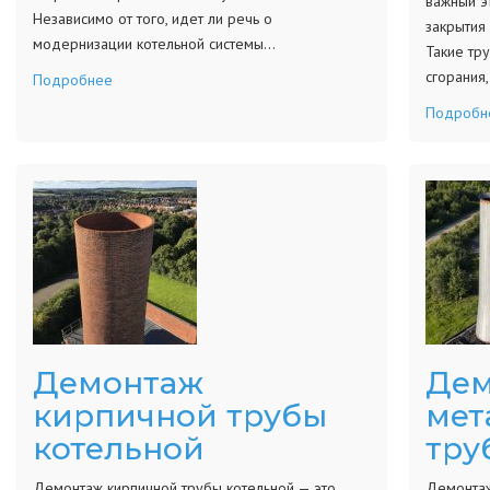
важный э
Независимо от того, идет ли речь о
закрытия 
модернизации котельной системы…
Такие тр
сгорания,
Подробнее
Подробн
Демонтаж
Дем
кирпичной трубы
мет
котельной
тру
Демонтаж кирпичной трубы котельной — это
Демонтаж