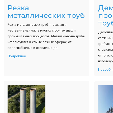
Резка
Дем
металлических труб
пр
тру
Резка металлических труб — важная и
неотъемлемая часть многих строительных и
Демонтаж
промышленных процессов. Металлические трубы
сложный 
используются в самых разных сферах, от
требующи
водоснабжения и отопления до…
специаль
от того, 
Подробнее
использу
Подробн