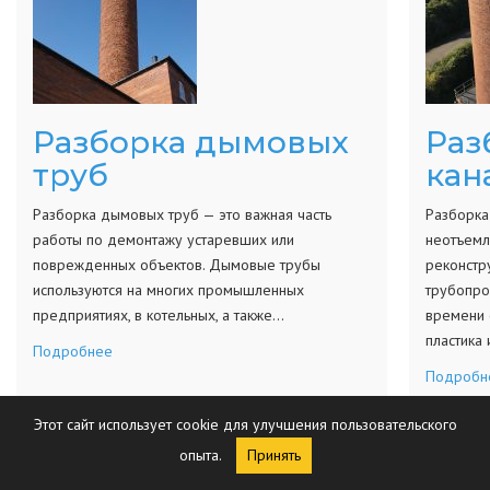
Разборка дымовых
Раз
труб
кан
Разборка дымовых труб — это важная часть
Разборка
работы по демонтажу устаревших или
неотъемл
поврежденных объектов. Дымовые трубы
реконстр
используются на многих промышленных
трубопро
предприятиях, в котельных, а также…
времени 
пластика
Подробнее
Подробн
Этот сайт использует cookie для улучшения пользовательского
опыта.
Принять