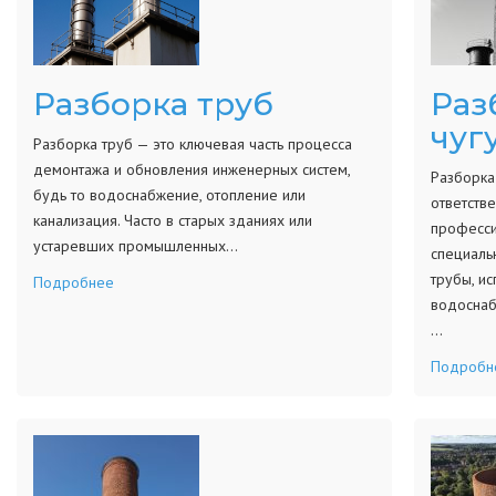
Разборка труб
Раз
чуг
Разборка труб — это ключевая часть процесса
демонтажа и обновления инженерных систем,
Разборка
будь то водоснабжение, отопление или
ответств
канализация. Часто в старых зданиях или
професси
устаревших промышленных…
специаль
трубы, и
Подробнее
водоснаб
…
Подробн