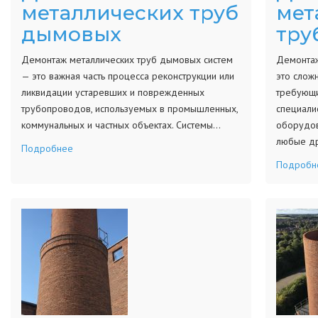
металлических труб
мет
дымовых
тру
Демонтаж металлических труб дымовых систем
Демонтаж
— это важная часть процесса реконструкции или
это слож
ликвидации устаревших и поврежденных
требующи
трубопроводов, используемых в промышленных,
специали
коммунальных и частных объектах. Системы…
оборудов
любые др
Подробнее
Подробн