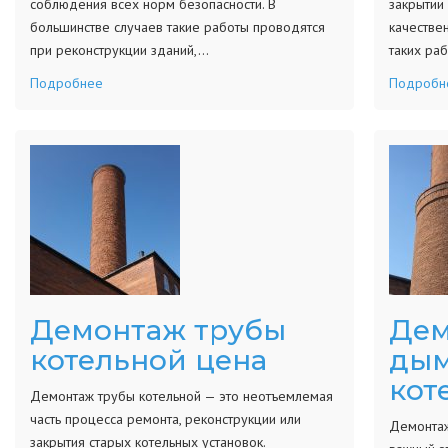
соблюдения всех норм безопасности. В
закрытии
большинстве случаев такие работы проводятся
качестве
при реконструкции зданий,…
таких ра
Подробнее
Подробн
Демонтаж трубы
Дем
котельной цена
дым
кот
Демонтаж трубы котельной — это неотъемлемая
часть процесса ремонта, реконструкции или
Демонтаж
закрытия старых котельных установок.