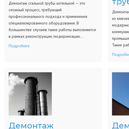
тру
Демонтаж стальной трубы котельной — это
сложный процесс, требующий
Демонтаж
профессионального подхода и применения
из ключе
специализированного оборудования. В
модерниз
большинстве случаев такие работы выполняются
коммуник
в рамках реконструкции, модернизации…
промышле
Такие ра
Подробнее
Подробн
Демонтаж
Дем