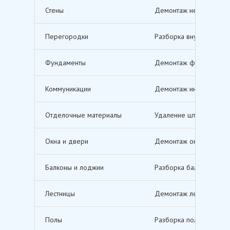
Стены
Демонтаж несущих и не
Перегородки
Разборка внутренних п
Фундаменты
Демонтаж фундаментов,
Коммуникации
Демонтаж инженерных с
Отделочные материалы
Удаление штукатурки, о
Окна и двери
Демонтаж оконных и дв
Балконы и лоджии
Разборка балконов и л
Лестницы
Демонтаж лестничных м
Полы
Разборка полов, включ