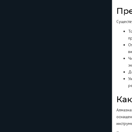
Пре
Существ
Т
п
О
в
Ч
э
Д
У
р
Как
Алмазна
оснащен
инструм