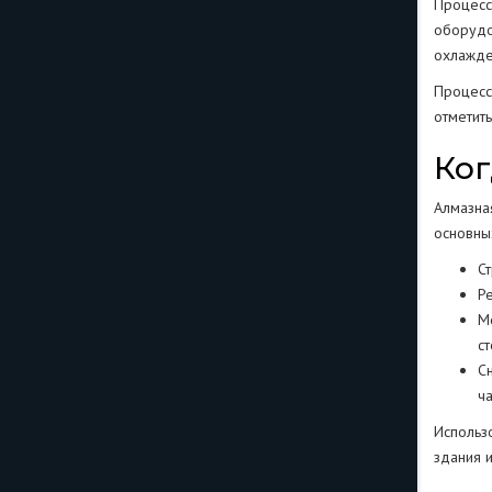
Процесс
оборудо
охлажде
Процесс
отметить
Ког
Алмазна
основны
С
Р
М
ст
С
ча
Использо
здания 