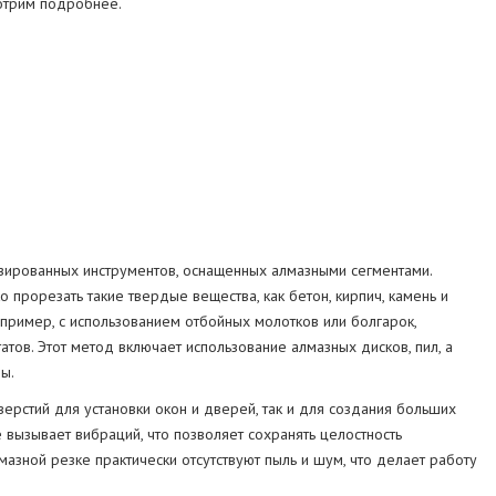
мотрим подробнее.
СТРУКЦИЙ
МА
зированных инструментов, оснащенных алмазными сегментами.
 прорезать такие твердые вещества, как бетон, кирпич, камень и
апример, с использованием отбойных молотков или болгарок,
атов. Этот метод включает использование алмазных дисков, пил, а
ы.
рстий для установки окон и дверей, так и для создания больших
е вызывает вибраций, что позволяет сохранять целостность
мазной резке практически отсутствуют пыль и шум, что делает работу