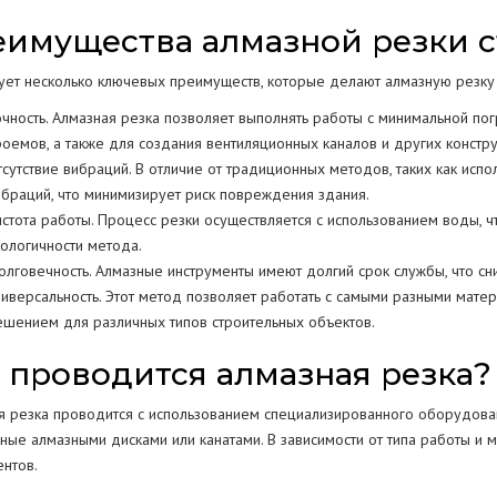
имущества алмазной резки с
ует несколько ключевых преимуществ, которые делают алмазную резку с
очность. Алмазная резка позволяет выполнять работы с минимальной по
роемов, а также для создания вентиляционных каналов и других констр
тсутствие вибраций. В отличие от традиционных методов, таких как исп
ибраций, что минимизирует риск повреждения здания.
истота работы. Процесс резки осуществляется с использованием воды, 
кологичности метода.
олговечность. Алмазные инструменты имеют долгий срок службы, что сни
ниверсальность. Этот метод позволяет работать с самыми разными матер
ешением для различных типов строительных объектов.
 проводится алмазная резка?
я резка проводится с использованием специализированного оборудован
ные алмазными дисками или канатами. В зависимости от типа работы и 
ентов.