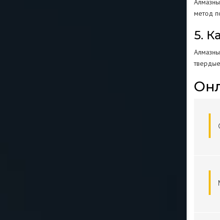
Алмазны
метод п
5. 
Алмазные
твердые
Онл