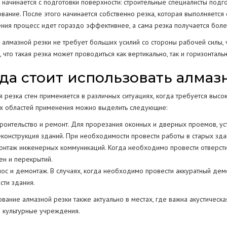
 начинается с подготовки поверхности: строительные специалисты подго
вание. После этого начинается собственно резка, которая выполняетс
ния процесс идет гораздо эффективнее, а сама резка получается более
 алмазной резки не требует больших усилий со стороны рабочей силы, 
, что такая резка может проводиться как вертикально, так и горизонталь
да стоит использовать алмаз
я резка стен применяется в различных ситуациях, когда требуется высо
х областей применения можно выделить следующие:
троительство и ремонт. Для прорезания оконных и дверных проемов, ус
еконструкция зданий. При необходимости провести работы в старых зда
онтаж инженерных коммуникаций. Когда необходимо провести отверстия
ен и перекрытий.
нос и демонтаж. В случаях, когда необходимо провести аккуратный дем
сти здания.
вание алмазной резки также актуально в местах, где важна акустическа
и культурные учреждения.