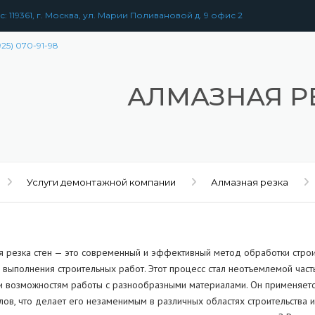
: 119361, г. Москва, ул. Марии Поливановой д. 9 офис 2
925) 070-91-98
АЛМАЗНАЯ Р
Услуги демонтажной компании
Алмазная резка
я резка стен — это современный и эффективный метод обработки строи
ь выполнения строительных работ. Этот процесс стал неотъемлемой част
 и возможностям работы с разнообразными материалами. Он применяетс
ов, что делает его незаменимым в различных областях строительства и 
РАЗБОРКА
ЗДАНИЙ
УЖЕНИЙ