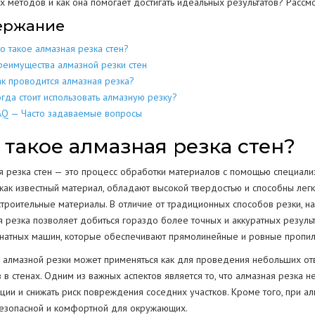
их методов и как она помогает достигать идеальных результатов? Расс
ержание
МЕТАЛЛОКОН
МЕТАЛЛИЧЕСКИХ
РАЗБОР
ДОМОВ
КОНСТРУКЦИЙ
то такое алмазная резка стен?
МЕТАЛЛОЛО
СКЛАДОВ
ПОЛОВ
ИЕ
ЕЩЕНИИ
реимущества алмазной резки стен
ЖБИ
ЖЕЛЕЗОБЕТОННЫХ
ак проводится алмазная резка?
АНГАРОВ
СТЕН
СТКЕ
огда стоит использовать алмазную резку?
AQ — Часто задаваемые вопросы
БЕТОНА
БЕТОННЫХ
ЕМКОСТЕЙ
РЕЗЕРВУАРОВ
НИЙ
 такое алмазная резка стен?
КОЛОНН
ПРОМЫШЛЕННЫХ ТРУБ
ВОДСТВ
я резка стен — это процесс обработки материалов с помощью специали
ОПОР
как известный материал, обладают высокой твердостью и способны легко
строительные материалы. В отличие от традиционных способов резки, н
 резка позволяет добиться гораздо более точных и аккуратных результ
ОГРАЖДЕНИЙ
анатных машин, которые обеспечивают прямолинейные и ровные пропил
ПОКРЫТИЯ
Г
РЕЗКА КОНСТРУКЦИЙ
 алмазной резки может применяться как для проведения небольших отве
в стенах. Одним из важных аспектов является то, что алмазная резка н
ции и снижать риск повреждения соседних участков. Кроме того, при ал
езопасной и комфортной для окружающих.