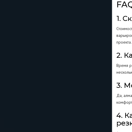
FAQ
1. С
Стоимост
варьиро
проекта.
2. 
Время ра
нескольк
3. 
Да, алм
комфорт
4. 
рез